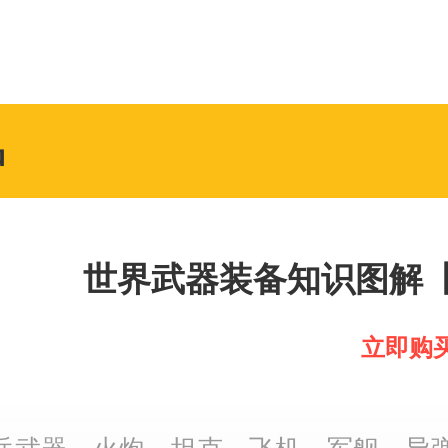
品
世界武器装备知识图解
+知识卡+2026年历】
109
立即购
￥
.00
著 国防教育 军事常识 
送给军迷和青少年的可