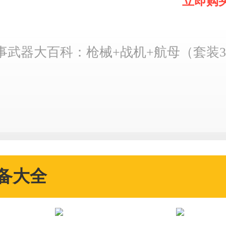
182
立即购
￥
.10
事武器大百科：枪械+战机+航母（套装
备大全