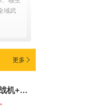
弹、核生
全域武
更多

战机+航