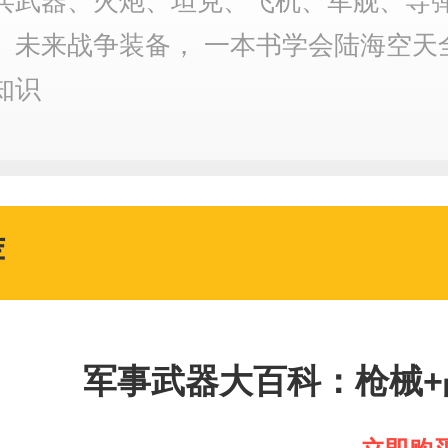
兵武器、火炮、坦克、飞机、军舰、导
百科全书
、未来战争装备， 一本书学会陆海空天
知识
荐
军事武器大百科：枪械+
母（套装3册）