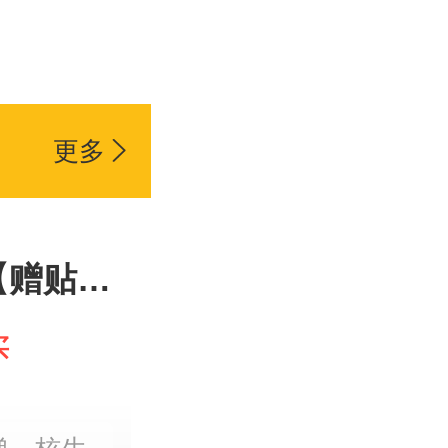
更多

【赠贴纸
军武次位面
买
军事科普
视化武器