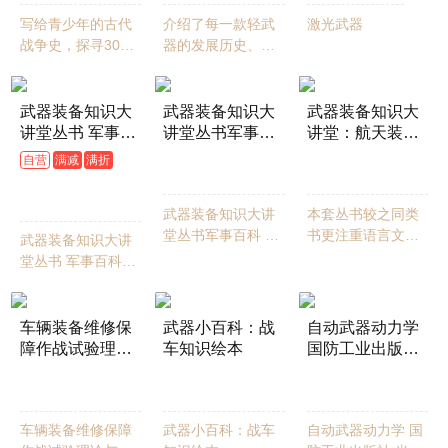
写给青少年的古代
介绍了每一款轻武
激光武器
战争史，探寻3000
器的发展历史、装
年军事变革背后的
备情况、主要特点
文明密码。
和技术指标等，描
绘了一部形象生动
武器装备知识大
武器装备知识大
武器装备知识大
的轻武器发展史
讲堂丛书 军事百
讲堂丛书军事百
讲堂：航天装备
科全彩印刷 近战
科 全彩印刷 低空
——现代战争的
自营
满减
满折
83
80
¥
.60
¥
.80
利器 利刃在手寒
猎鹰 经典军用直
天外奇兵
83
¥
.60
芒现 国防工业出
升机巡礼 国防工
武器装备知识大讲
本套丛书较之同类
版社 当当图书 正
业出版社 当当图
堂丛书军事百科 全
书更注重语言文字
版
书 正版
武器装备知识大讲
彩印刷 低空猎鹰 经
的趣味性，有许多
堂丛书 军事百科全
典军用直升机巡礼
关于兵器发明、使
彩印刷 近战利器 利
国防工业出版社 当
用的趣闻轶事和经
刃在手寒芒现 国防
当图书 正版
典战例，阅读不枯
工业出版社 当当图
车辆装备维修保
武器小百科：战
自动武器动力学
燥
书 正版
障作战试验理论
车知识绘本
国防工业出版社
与方法 武器工业
当当书籍
66
52
61
¥
.50
¥
.30
¥
.80
国防工业出版社
当当图书
车辆装备维修保障
武器小百科：战车
自动武器动力学 国