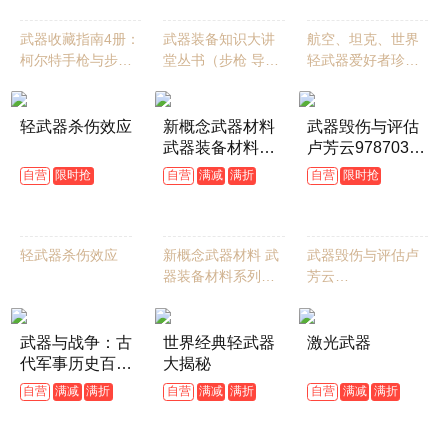
武器收藏指南4册：
武器装备知识大讲
航空、坦克、世界
柯尔特手枪与步枪
堂丛书（步枪 导弹
轻武器爱好者珍藏
+格洛克手枪+步枪
坦克 战机 航天装备
图书
+手枪
等全7册）
轻武器杀伤效应
新概念武器材料
武器毁伤与评估
武器装备材料系
卢芳云97870306
列教材 机械材料
77457科学出版
自营
限时抢
自营
满减
满折
自营
限时抢
激光武器 高功率
社
157
159
118
¥
.00
¥
.60
¥
.20
微波武器 电磁发
射武器 无人机装
备材料 国防工业
轻武器杀伤效应
新概念武器材料 武
武器毁伤与评估卢
出版社 当当图书
器装备材料系列教
芳云
材 机械材料 激光武
9787030677457科
器 高功率微波武器
学出版社
电磁发射武器 无人
武器与战争：古
世界经典轻武器
激光武器
机装备材料 国防工
代军事历史百科
大揭秘
业出版社 当当图书
图鉴
自营
满减
满折
自营
满减
满折
自营
满减
满折
102
94
93
¥
.60
¥
.90
¥
.10