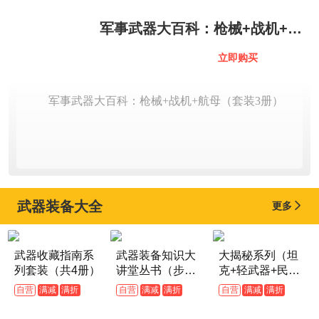
军事武器大百科：枪械+战机+航
母（套装3册）
182
立即购买
￥
.10
军事武器大百科：枪械+战机+航母（套装3册）
武器装备大全
更多

武器收藏指南系
武器装备知识大
大揭秘系列（坦
列套装（共4册）
讲堂丛书（步枪
克+轻武器+民用
导弹 坦克 战机
飞机，共3册）
自营
满减
满折
自营
满减
满折
自营
满减
满折
航天装备等全7
376
554
284
¥
.20
¥
.80
¥
.70
册）