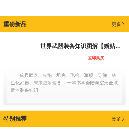
重磅新品
更多

世界武器装备知识图解【赠贴纸
+知识卡+2026年历】军武次位面
109
立即购买
￥
.00
著 国防教育 军事常识 军事科普
送给军迷和青少年的可视化武器
单兵武器、火炮、坦克、飞机、军舰、导弹、核
百科全书
生化武器、未来战争装备， 一本书学会陆海空天全域
武器装备知识
特别推荐
更多
