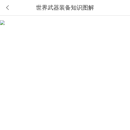
世界武器装备知识图解

首页
搜索
分类
购物车
我的当当