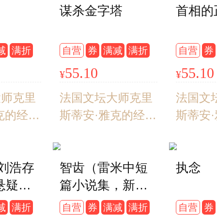
谋杀金字塔
首相的
-la”（香
子与权臣的惊天暗
 成为宁
战！新锐历史悬疑
与神秘的
作家李旭东考据五
减
满折
自营
券
满减
满折
自营
券
的代名
年之作，著名文史
55.10
55.10
¥
¥
长达半个
学者贾英华、《功
寻找香格
大师克里
勋》《对手》编剧
法国文坛大师克里
法国文
劲浪潮。
克的经典
王小枪等联袂推
斯蒂安·雅克的经典
斯蒂安
悬疑小
荐。
埃及历史悬疑小
埃及历
品全球畅
说， 其作品全球畅
说， 
恺刘浩存
智齿（雷米中短
执念
 如果说
销百万册。 如果说
销百万
悬疑电
篇小说集，新作
创造了中
金庸大师创造了中
金庸大
的人》
品《焦阳》首度
说的传
国武侠小说的传
国武侠
减
满折
自营
券
满减
满折
自营
券