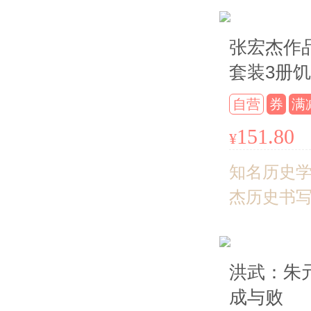
典藏版！
编持续推
张宏杰作
容错过！
套装3册
世乾+千
自营
券
满
性的历史
151.80
¥
录+洪武
成与败
知名历史
杰历史书
作重装再
的历史视
洪武：朱
的人文关
成与败
的文字风