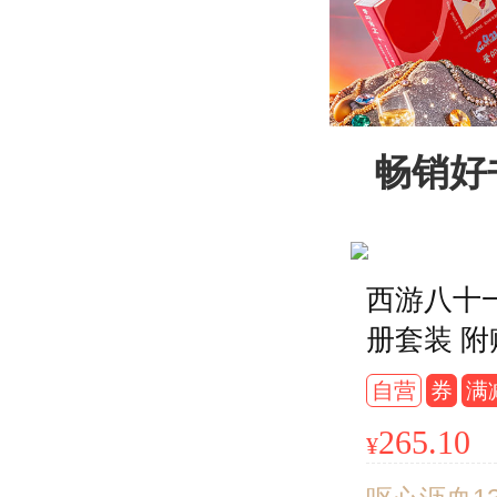
畅销好
西游八十一
册套装 
册（大唐
自营
券
满
+大唐敦煌
265.10
¥
域列王纪