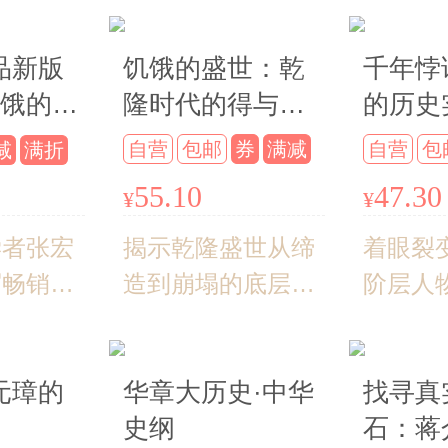
影视剧改
者吱吱
进中，不
情作品
品新版
饥饿的盛世：乾
千年悖
略》《
饥饿的盛
隆时代的得与失
的历史
《金陵
年悖论人
（第2版）
（第2
自营
包邮
券
满减
自营
包
减
满折
风佳作
实验记
满折
满折
55.10
47.30
¥
¥
朱元璋的
学者张宏
揭示乾隆盛世从缔
着眼裂
写畅销力
造到崩塌的底层逻
阶层人
现；宏阔
辑 看懂了乾隆时
挣扎 
界、深沉
代，也就看懂了近
剧场探
元璋的
华章大历史·中华
找寻真
怀、独特
代中国 深刻剖析乾
性的浮
史纲
石：蒋
格；人性
隆的性格、爱情与
学奖获