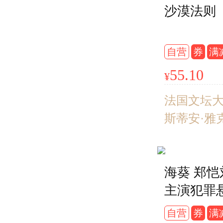
沙漠法则
汇“Shangri
格里拉），
静、永恒
自营
券
满
世外桃源
55.10
¥
词， 掀起
多世纪的
法国文坛
里拉的强
斯蒂安·雅
埃及历史
说， 其作
海葵 郑
销百万册。
主演犯罪
金庸大师
影《消失
国武侠小
自营
券
满