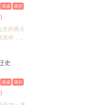
1、2套
满减
满折
0
先生的蒋介
代表作，三
细心访求，
中挖掘蒋介
迁史
的内心世
寻那些不为
所知的政治
满减
满折
0
历史30：著