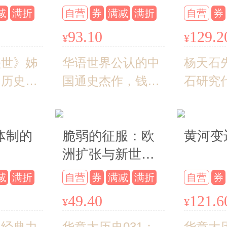
解读（
的历史书
统治得失
序推荐
减
满折
自营
券
满减
满折
自营
券
装）
的、有味
93.10
129.2
¥
¥
；赠6
盛世》姊
华语世界公认的中
杨天石
名历史学
国通史杰作，钱穆
石研究
代表作。
弟子李定一教授倾
十余年
化的大背
力巨著，“罗辑思
从日记
体制的
脆弱的征服：欧
黄河变
现代化进
维”创始人罗振宇
石隐密
洲扩张与新世界
， 犀利
2019年度隆重推
界，探
秩序创建的真实
璋统治的
荐！
局外人
减
满折
自营
券
满减
满折
自营
券
故事
与深远影
内幕。
49.40
121.6
¥
¥
史经典力
华章大历史031：
华章大