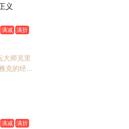
正义
满减
满折
坛大师克里
·雅克的经典
史悬疑小
其作品全球畅
册。 如果说
师创造了中
小说的传
满减
满折