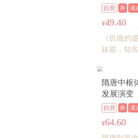
的、个性
自营
券
满
写，有趣
49.40
¥
的历史真实
张卡片
《饥饿的
妹篇，知
者张宏杰
在中国文
隋唐中枢
景下，从
发展演变
程中回头看
剖析朱元
自营
券
满
成败得失
64.60
¥
响
隋唐制度