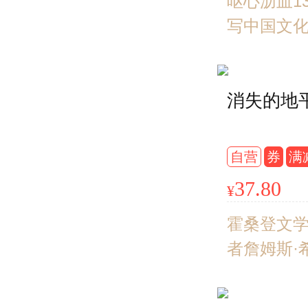
天记+长
呕心沥血1
歌）陈渐
写中国文
说中国文
说的殿堂
从“降妖除
消失的地
经，到“惩
凶”探案，
恩笔下的
自营
券
满
重新还原
37.80
¥
场。 入围
推理榜单
霍桑登文
本推理作
者詹姆斯·
奖。
乌托邦经
甚至催生