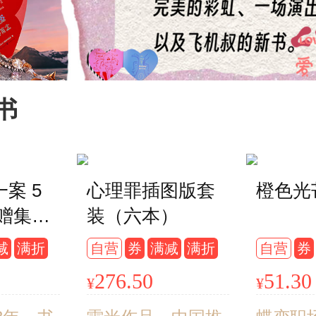
书
案 5
心理罪插图版套
橙色光
附赠集章
装（六本）
泥犁狱
减
满折
自营
券
满减
满折
自营
券
变+西
276.50
51.30
¥
¥
+大唐梵