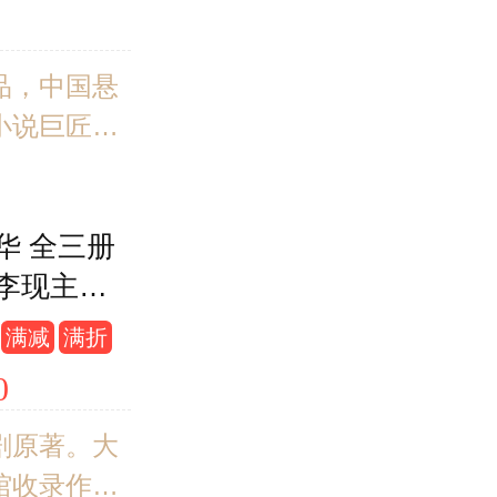
那么克里斯蒂
克就创造了一
世界向往的
品，中国悬
界。
小说巨匠鼎
。 继《心理
后又一部长
华 全三册
，所谓执
李现主演
而不得，念
视原著小
 时隔23年
满减
满折
追凶，3个
0
灵魂救赎。
剧原著。大
馆收录作