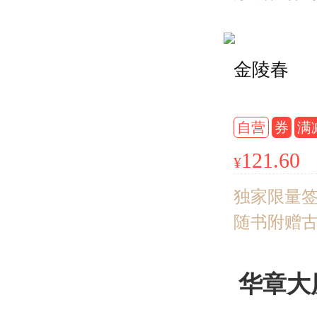
等大师一
日本文豪
金陵春
代表名作
译家文洁
本。 行文
自营
券
满
绚烂与苍
121.60
¥
治大正文
浪漫主义
独家限量
随书附赠
报、明信
集团白金
华章大
经典代表