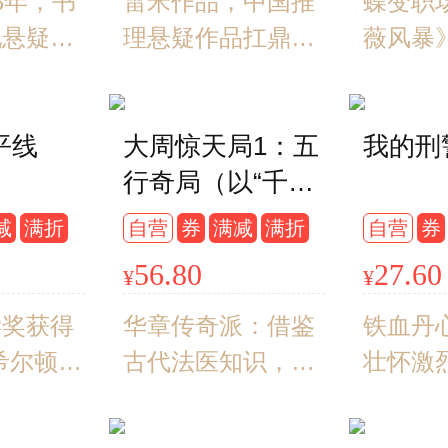
安击壤
3年，书
雷米作品，中国推
蝶变职
悬疑小
化悬疑小
理悬疑作品扛鼎之
薇风暴
化
级作品，
作“心理罪”系列，
说！《
魔”取
2021版重磅回归。
《我是
平线
大周惊天局1：五
我的刑
恶缉
惠楷栋
行奇局（以“千古
 将吴承
卓、高
第一岳父”独孤信
神魔世界
领衔主
减
满折
自营
券
满减
满折
自营
券
的小女儿为女
到历史现
艺、腾
56.80
27.60
¥
¥
主，破解“金木水
全球权威
同步盛
火土”悬案，演绎
，入围日
学奖获得
华章传奇派：借鉴
铁血丹
南北朝时期天子
家协会
希尔顿的
古代法医知识，化
壮怀激
与权臣的惊天暗
典之作，
为五行杀人悬案，
战！）
了英语词
演绎南北朝时期天