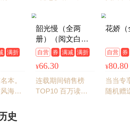
致推崇！
与珍惜。
爷！甜到忧伤的姐
者，第
泉镜花的
弟恋让书前的你露
人奖·
韶光慢（全两
花娇（
，著名翻
出“姨母笑”！风诡
得者 意千重古风力
册）（阅文白金
若的译
云谲的朝堂斗争、
作。起点
作家冬天的柳叶
笔致兼备
不止步于后宅的阴
万总推
减
满折
自营
券
满减
满折
自营
券
继《妙偶天成》
古，为明
谋算计，让你直呼
否》后
66.30
80.80
¥
¥
《掌欢》《似
艺开辟了
过瘾！随书附赠精
戏。青
锦》后又一古风
大道。
签名本。
美珠光纸拍立得卡
连载期间销售榜
上花开
当当专
权谋甜宠佳作）
古风海
片、镭射票、海报
TOP10 百万读者
门紫殿
随机赠
片。阅文
和萌系贴纸
推荐，处事不惊的
霓作裳
团白金
作家吱吱
聪慧贵女×铁骨柔
祎、曾
历史
作七周年
情的忠义将军
《嘉南