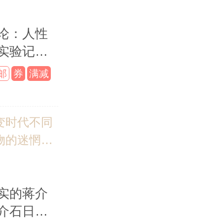
全新古代言
，《庶女攻
论：人性
慕南枝》
实验记录
春》同款古
版）
邮
券
满减
变时代不同
物的迷惘与
立足于历史的
悉和洞察人
实的蒋介
沉 诺贝尔文
介石日记
得者莫言作