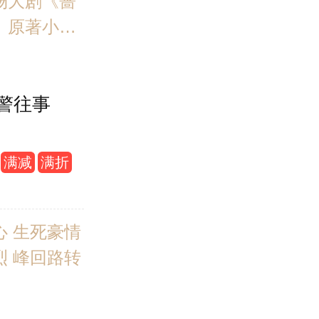
场大剧《蔷
》原著小
延禧攻略》
刑警》导演
警往事
执导，谭
叶、刘奕君
演，爱奇
满减
满折
讯视频即将
大开播！
心 生死豪情
烈 峰回路转