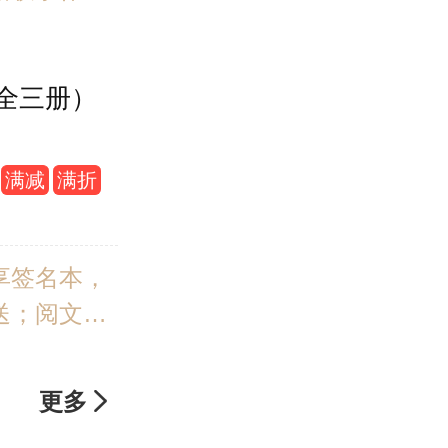
四届茅盾新
网络文学奖获
全三册）
网33.77
荐，继《知
满减
满折
再现宅斗大
砖绿瓦，陌
香染衣；朱
享签名本，
，素手摘星
送；阅文集
。
作家，鞠婧
舜晞主演的
更多

传》原著作