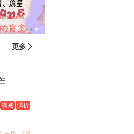
更多

芒
满减
满折