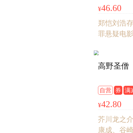
原著小说
奇， 那么
46.60
¥
客邦当当
安·雅克就
个令全世
郑恺刘浩
埃及世界
罪悬疑电
的人》原
豆瓣阅读
高野圣僧
首奖、小
奖作者贝
社会派悬
自营
券
满
超现实的
42.80
¥
背后，隐
家庭的爱
芥川龙之
康成、谷