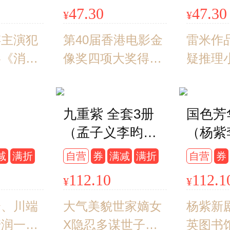
作者贝
公开出版）
克里斯蒂
奇， 那么克里斯蒂
奇， 
47.30
47.30
¥
¥
自营
创造了一
安·雅克就创造了一
安·雅
界向往的
存主演犯
个令全世界向往的
第40届香港电影金
个令全
雷米作
。
影《消失
埃及世界。
像奖四项大奖得主
埃及世
疑推理
著小说！
《智齿》原著小
盛之作
征文大赛
说。雷米中短篇小
罪》之
九重紫 全套3册
国色芳
雅奖励获
说集。新作品《焦
篇巨制
（孟子义李昀锐
（杨紫
客邦全新
阳》首度公开出
念，求
主演同名影视原
同名影
疑力作。
版。1中篇+7短
念不忘。
减
满折
自营
券
满减
满折
自营
券
著小说 阅文古言
说）
悬疑案件
篇，一次性畅快体
的泣血
112.10
112.1
¥
¥
大神吱吱经典人
藏着原生
验悬疑推理小说巨
男人的
气代表作十周年
与救赎。
介、川端
匠之作。从疼痛中
大气美貌世家嫡女
杨紫新
典藏纪念版！）
崎润一郎
汲取力量，学会爱
X隐忍多谋世子
英图书