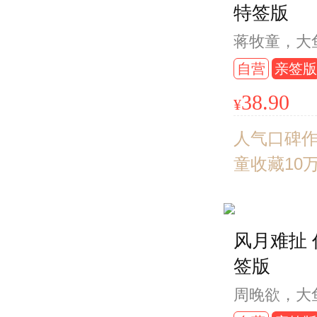
特签版
蒋牧童，大
自营
亲签版
满减
满折
38.90
¥
人气口碑
童收藏10
之作 完结
之花遇见
风月难扯
姐，走下
签版
你破戒。
周晚欲，大