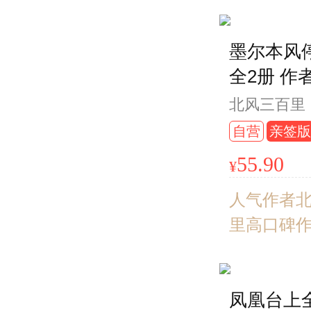
青春成长 /
志 / 极限
墨尔本风
《两个小
全2册 作
的追梦奋斗
版
骚不羁理科
生来优秀
自营
亲签版
满减
满折
55.90
¥
人气作者
里高口碑
串手链，
世纪的两
凤凰台上
情