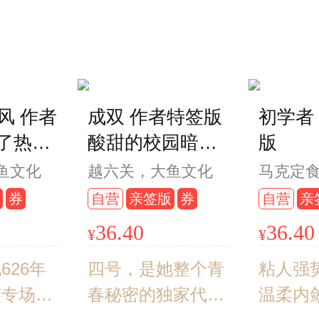
风 作者
成双 作者特签版
初学者 作者特
看了热血
酸甜的校园暗恋
版
中竞赛
心事
鱼文化
越六关，大鱼文化
马克定
是千军
券
自营
亲签版
券
自营
亲
木桥上
满减
满折
满减
满
36.40
36.40
¥
¥
景 是战
626年
四号，是她整个青
粘人强势
亦是心中
签专场】
春秘密的独家代
温柔内敛