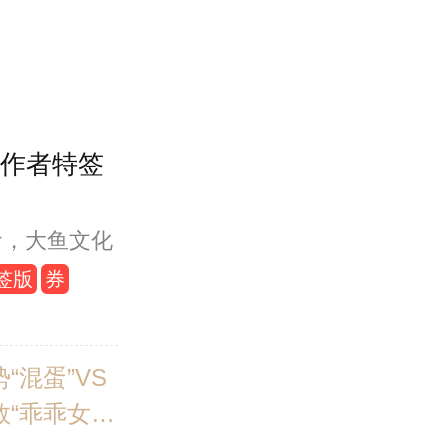
签
食，大鱼文化
签版
券
折
“混蛋”VS
“乖乖女”