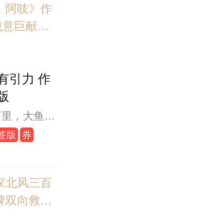
，阿吱》作
 诚意巨献
芭蕾美女X
筑大佬】 不
有引力 作
的久别重逢
版
北风三百里，大鱼文化
签版
券
家北风三百
碑双向救赎
— 嘴硬心