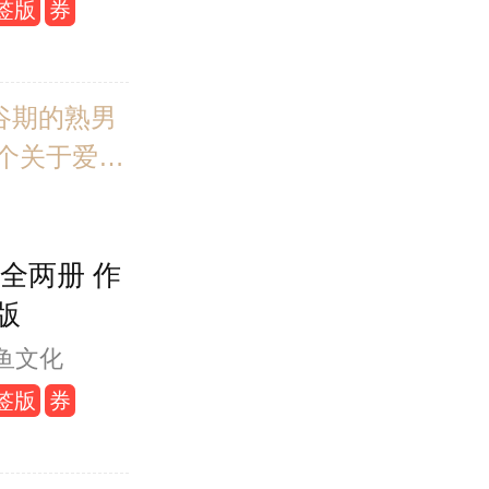
签版
券
折
谷期的熟男
一个关于爱与
故事
 全两册 作
版
大鱼文化
签版
券
折