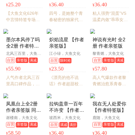
万马过独木桥上
满折
满折
25.20
36.40
36.40
¥
¥
¥
的异样风景 是战
友同伴 亦是心中
【大鱼文化626年
四号，是她整个青
粘人强势“混蛋”VS
人
中言情特签专场】
春秘密的独家代
温柔内敛“乖乖女”
青春成长 / 热血励
号，是破解她所有
“好幸运，我遇见
志 / 极限拉扯 又名
少女心思的唯一密
你。”
《两个小镇做题家
钥。
墨尔本风停了吗
炽焰流星 【作者
神说有光时 全2
的追梦奋斗史》 明
全2册 作者特签
亲签版】
册 作者亲签版
骚不羁理科天才×生
版
北风三百里，大鱼文化
江小绿，大鱼文化
黎青燃，大鱼文化
来优秀清醒学霸
自营
亲签版
满减
自营
亲签版
满减
自营
限时抢
满折
满折
55.90
23.50
57.80
¥
¥
¥
人气作者北风三百
《漂亮的他不说
高人气爆款作者黎
里高口碑作品，一
话》作者超甜校园
青燃治愈系青春奇
串手链，跨越半个
双向暗恋
幻力作，宿命感拉
世纪的两段传奇爱
满的校园穿越救赎
情
文——“我愿意为你
凤凰台上全2册
拉钩盖章一百年
我在无人处爱你
做，我能做的一
作者亲签版 同名
不许变 【作者特
【作者特签版】
切。”
热播电视剧由任
签版】
谢楼南，大鱼文化
坡西米，大鱼文化
鹿随，大鱼文化
嘉伦 彭小苒主演
自营
亲签版
满减
自营
亲签版
满减
自营
满减
满折
原名我的皇后 情
满折
满折
58.50
36.40
36.40
¥
¥
¥