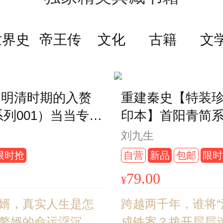
史，让你
研究名家黄留珠经
名著。
格局如何
典之作 一本书读懂
上百科
世界史
帝王传
文化
古籍
文
汉光武帝刘秀及其
作。
时代
记
: 明清时期的入赘
重建秦史【特装
列001）当当专享
印本】首阳青简系列
者亲签钤印+布面
者亲签钤印+短绒
刘九生
刷边+限量编号
口刷边+专属藏书
限时抢
自营
新品
包邮
限时
+定制婚书藏书票，
珍珠棉发货
79.00
¥
珍珠棉发货
婿，真实人生是怎
跨越两千年，谁将“
赘婿的命运浮沉，
成铁案？拨开层层