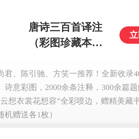
唐诗三百首译注
立
（彩图珍藏本）
布面精装 三面全
彩刷边（随书附
尚君、陈引驰、方笑一推荐！全新收录4
、诗意彩图，2000余条注释，300余篇
赠精美藏书票+明
“云想衣裳花想容”全彩喷边，赠精美藏
信片+限量编号
随机赠送各1枚）
+70周年社庆纪念
章）