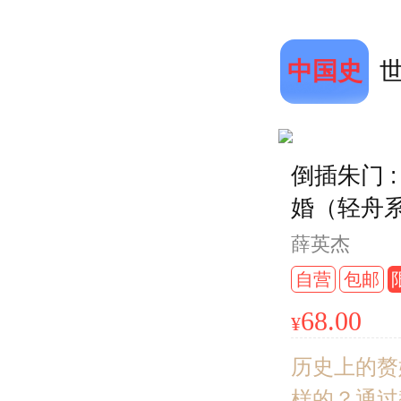
之城的历
了解世界
中国史
演变
倒插朱门 
婚（轻舟系
特装书 作
薛英杰
精装+书口
自营
包邮
2000册
68.00
¥
飞机盒+
历史上的赘
样的？通过