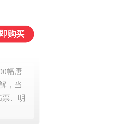
即购买
00幅唐
题解，当
书票、明