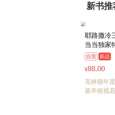
新书推
耶路撒冷
当当独家
布面精装
自营
新品
艺+三面刷
88.00
¥
属建筑钤
编码+飞
克林顿年
棉发货
基辛格视
蕞会讲故
为你还原