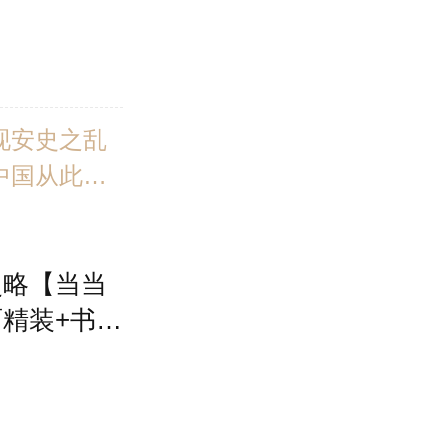
签 飞机盒发
教授力作
现安史之乱
中国从此走
经典课程！
成为中国人
史略【当当
！群像叙
精装+书口
心的博弈！
刻+书名烫
盒珍珠棉