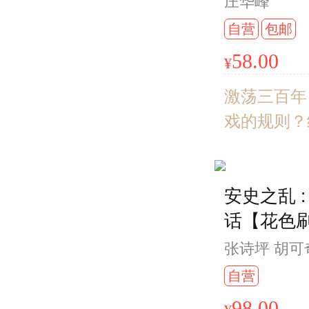
庄华峰
自营
包邮
58.00
¥
激荡三百年
戏的规则？
时代新秩序
装，三面书
安史之乱 
票，专属飞
话【花色
2025年
张诗坪 胡可
自营
98.00