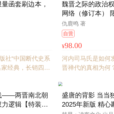
限量函套刷边本，
魏晋之际的政治
出师征伐，天下不
成果，并通过多次
）
网络（修订本） 
为读者呈现更好读
绘版（附赠“水陆
本。
仇鹿鸣 著
书票一张、“马上
自营
冰箱贴一枚）
98.00
¥
版社“中国断代史系
河内司马氏是如何
名家经典，长销四十
晋禅代的真相为何
装典藏，三面刷边，
何传位于傻呆好大
精美函套，限量编
权为何短促而亡？
线——两晋南北朝
盛唐的背影 当当
问的答案，或许都
权力逻辑【特装珍
2025年新版 精心
中找到。
阳青简001
定本 绒布封面 