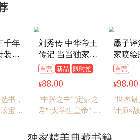
荐
三千年
刘秀传 中华帝王
墨子译
特装版
传记 当当独家特
家喷绘
+烫金工
装版 中华书局出
典” 
自营
新品
限时抢
自营
边+专
版
赠《武
88.00
98.00
¥
¥
印+限定
书影明
机盒珍珠
张、“
度选书，
“中兴之主”“定鼎之
“世界最
纹”黄
若珍宝，
君”“太学生皇帝” 还
计师×
书票）
事的作家
原“完美帝王”刘秀
正高级
一座神圣
的传奇一生 秦汉史
海古籍
独家精美典藏书籍