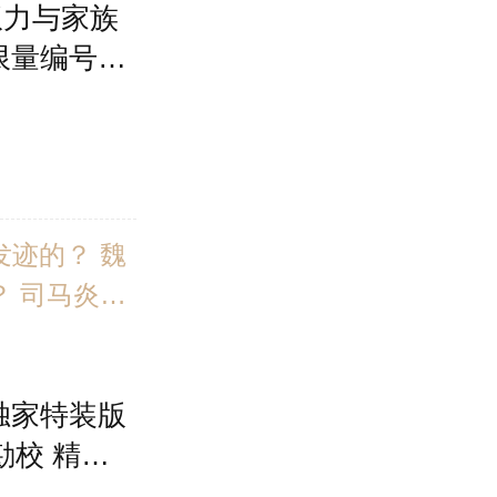
权力与家族
编校润色，
限量编号喷
、好懂的译
攻战图”藏
好”古铜色
发迹的？ 魏
？ 司马炎为
儿？ 西晋政
 这一系列疑
独家特装版
可以从本书
勘校 精装
作者印签钤印