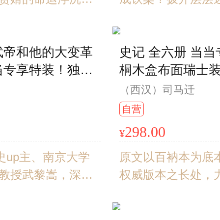
会的阶层流动。当
蔽的秦史何以重建
层流动的筹码，门
武帝和他的大变革
史记 全六册 当
尊严，都要重新标
当专享特装！独家
桐木盒布面瑞士装
吴存存推荐，常建
面精装+三面书口喷
物索引别册+黄铜
（西汉）司马迁
后环衬+专属藏书
研究会副会长俞
自营
298.00
¥
史up主、南京大学
原文以百衲本为底
教授武黎嵩，深刻
权威版本之长处，
统治五十四年带来
本原貌。在保证译
。不变更制度，后
础上，融入古今《