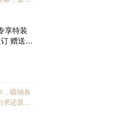
？
当专享特装
订 赠送人
书签 史记
樟华亲译本
本，吸纳各
力求还原文
文准确的基
史记》研究