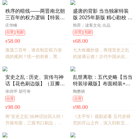
丝网烫金，精美函套，限量编
权为何短促而亡？ 这一系列疑
号
问的答案，或许都可以从本书
秩序的暗线——两晋南北朝
盛唐的背影 当当独家特装
中找到。
三百年的权力逻辑【特装珍
版 2025年新版 精心勘校 精
藏本】 首阳青简001
装定本 绒布封面 作者印签
庄华峰
韩昇；读客文化 出品
钤印 三口刷边 磁吸书签 飞
自营
包邮
自营
包邮
机盒发货 复旦大学韩昇教
58.00
68.00
¥
¥
授力作
激荡三百年，谁在制定权力游
七大收藏价值，再现安史之乱
戏的规则？统一的前夜，黑暗
的波谲云诡！古代中国从此走
时代新秩序何以重建？布面精
向封闭！百家讲坛经典课程！
装，三面书口喷绘，赠藏书
看盛世为何崩塌，成为中国人
票，专属飞机盒、泡泡棉发货
再也回不去的长安！群像叙
安史之乱 : 历史、宣传与神
乱世离歌：五代史略【当当
事，再现权力与野心的博弈！
话【花色刷边版】（豆瓣
特装珍藏版】布面精装+书
读客熊猫君出品
2025年度历史·文化图书）
口彩绘刷边+激光雕刻+书名
张诗坪 胡可奇
陶懋炳
烫金工艺+专属飞机盒珍珠
自营
自营
棉
98.00
98.00
¥
¥
将“安史之乱”由神话拉回人间！
《太平年》观剧必看 五代史研
升级布面，三面书口刷边，定
究的开山之作，深入剖析五代
制前后环衬，飞机盒+珍珠棉双
十国复杂历史。陶懋炳经典
重防护
《乱世离歌：五代史略》为你