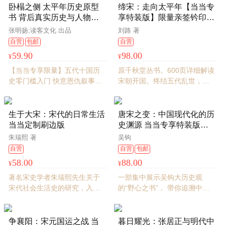
扒明那段被《太平年》一笔带
卧榻之侧 太平年历史原型
缔宋：走向太平年【当当专
过的黑暗历史，看懂乱世为何
书 背后真实历史与人物命
享特装版】限量亲签钤印
终归宋。
运 复古绒布封面 作者印签
+布面精装+三面书口刷边
张明扬;读客文化 出品
刘路 著
钤印 三面刷书口 赵匡胤钱
+前后环衬印刷+专属藏书票
自营
包邮
自营
弘俶李煜和他们的时代 张
（无用之用005）
59.90
98.00
¥
¥
明扬新作
【当当专享限量】五代十国历
原千秋堂丛书。600页详细解读
史零门槛入门 快意恩仇叙事
宋朝开国。终结五代乱世，再
《太平年》时间线重合、人物
造中央王朝，缔造九百年中国
一致、内核统一、南北视角 六
历史的基本底色。细读五代十
大收藏价值 绒面手感 印签钤印
国末期至宋初的历史。布面刷
生于大宋：宋代的日常生活
唐宋之变：中国现代化的历
弃长安张明扬再现中国史至暗
边，环衬彩印，附藏书票，定
当当定制刷边版
史渊源 当当专享特装版
时刻 赵匡胤郭荣李煜钱弘俶
制飞机盒、珍珠棉包装。
【亲签钤印+布面精装+三口
朱瑞熙 著
吴钩
喷绘+藏书票6张+飞机盒泡
自营
自营
包邮
沫棉发货】
58.00
88.00
¥
¥
著名宋史学者朱瑞熙先生关于
一部集中展示吴钩大历史观
宋代社会生活史的研究，入
的“野心之书”， 带你追溯中国
选“一份最低限度的宋史研究Bi
现代化的深远溯源， 看传统中
读书目”。新增考古、绘画插图
国如何完成一场走向近代的文
四十余幅，精装纸面双封，内
明跃迁
争襄阳：宋元国运之战 当
暮日耀光：张居正与明代中