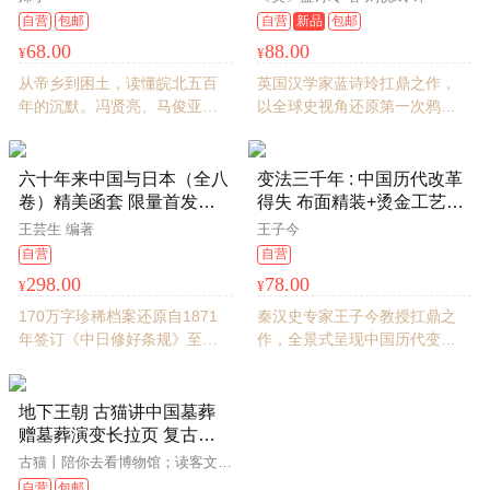
态。书口专色+洒金
面刷边+飞机盒珍珠棉发货
泡沫棉发货】
自营
包邮
自营
新品
包邮
中华书局出版
68.00
88.00
¥
¥
从帝乡到困土，读懂皖北五百
英国汉学家蓝诗玲扛鼎之作，
年的沉默。冯贤亮、马俊亚、
以全球史视角还原第一次鸦片
彭勇、张宏杰联袂推荐。
战争的历史细节。大量一手中
英资料，还原鸦片战争的真实
性，研究鸦片战争的历史和脉
六十年来中国与日本（全八
变法三千年 : 中国历代改革
络。
卷）精美函套 限量首发章
得失 布面精装+烫金工艺
限量编号
+书口刷边+定制藏书票+定
王芸生 编著
王子今
制飞机盒珍珠棉发货
自营
自营
298.00
78.00
¥
¥
170万字珍稀档案还原自1871
秦汉史专家王子今教授扛鼎之
年签订《中日修好条规》至
作，全景式呈现中国历代变法
1931年“九一八”的博弈真相，
历程。以史为鉴观变法，以古
中日关系史不可逾越的一块里
知今明得失。
程碑。精美函套
地下王朝 古猫讲中国墓葬
赠墓葬演变长拉页 复古绒
布封面特装版 三口精美刷
古猫丨陪你去看博物馆；读客文化 出品
边 B站百万热门课程纸质书
自营
包邮