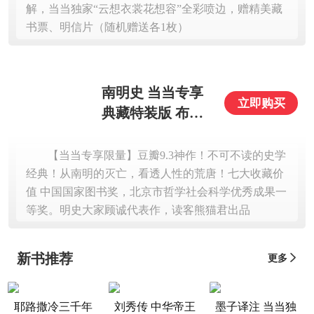
解，当当独家“云想衣裳花想容”全彩喷边，赠精美藏
信片+限量编号
书票、明信片（随机赠送各1枚）
+70周年社庆纪念
章）
南明史 当当专享
立即购买
典藏特装版 布面
封面 书口刷边 烫
金工艺 镂空金属
【当当专享限量】豆瓣9.3神作！不可不读的史学
书签 1版1次纪念
经典！从南明的灭亡，看透人性的荒唐！七大收藏价
值 中国国家图书奖，北京市哲学社会科学优秀成果一
章 限量编号2000
等奖。明史大家顾诚代表作，读客熊猫君出品
册 明史大家顾诚
代表作
新书推荐
更多

耶路撒冷三千年
刘秀传 中华帝王
墨子译注 当当独