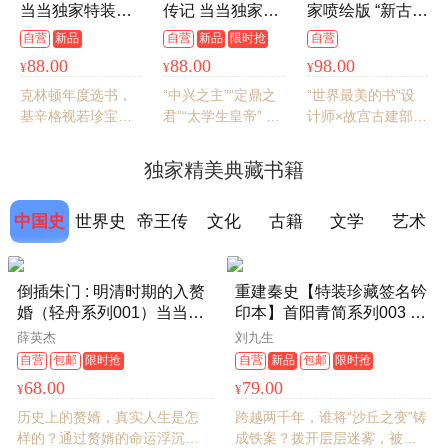
当当独家特装版
传记 当当独家特
家喷绘版 “新古
布面精装+烫金工
装版 中华书局出
典” 布面精装（附
自营
新品
自营
新品
限时抢
自营
艺+三面刷边+专
版
赠《武经总要》
88.00
88.00
98.00
¥
¥
¥
属建筑钤印+限定
书影明信片两
编码+飞机盒珍珠
张、“水陆攻战
克林顿年度选书，
“中兴之主”“定鼎之
“世界最美的书”设
棉发货
纹”黄铜书签、藏
基辛格视若珍宝，
君”“太学生皇帝” 还
计师×故宫古建部正
书票）
蕞会讲故事的作家
原“完美帝王”刘秀
高级工程师×上海古
为你还原一座神圣
的传奇一生 秦汉史
籍出版社经典名
独家精美典藏书籍
之城的历史，让你
研究名家黄留珠经
著。先秦学术史上
了解世界格局如何
典之作 一本书读懂
百科全书式的著
中国史
世界史
帝王传
文化
古籍
文学
艺术
演变
汉光武帝刘秀及其
作。
时代
记
倒插朱门 : 明清时期的入赘
重建秦史【特装珍藏签名钤
婚（轻舟系列001）当当专
印本】首阳青简系列003 作
享特装书 作者亲签钤印+布
者亲签钤印+短绒布封面+三
薛英杰
刘九生
面精装+书口刷边+限量编号
口刷边+专属藏书票+飞机盒
自营
包邮
限时抢
自营
新品
包邮
限时抢
2000册+定制婚书藏书票，
珍珠棉发货
68.00
79.00
¥
¥
飞机盒+珍珠棉发货
历史上的赘婿，真实人生是怎
跨越两千年，谁将“沙丘之变”铸
样的？通过赘婿的命运浮沉，
成铁案？拨开层层迷雾，被遮