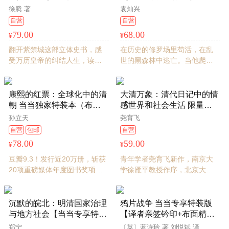
定制飞机盒、珍珠棉包装。
刷边+作者亲签钤印+限量编
签钤印本】著名历史学者袁
徐腾 著
袁灿兴
号+飞机盒珍珠棉发货）
灿兴深情执笔，看乱世蝼蚁
自营
自营
如何扛住时代的碾磨 首阳
79.00
68.00
¥
¥
青简002
翻开紫禁城这部立体史书，感
在历史的修罗场里苟活，在乱
受万历皇帝的纠结人生，读懂
世的黑森林中逃亡。当他爬出
王朝暮年的政治生态
深渊，怀中星光未熄。布面精
装，三面书口喷绘，赠藏书
票，专属飞机盒、泡泡棉发货
康熙的红票：全球化中的清
大清万象：清代日记中的情
朝 当当独家特装本（布面
感世界和社会生活 限量编
精装+三面刷边+钤印+藏书
号喷绘版（附赠清供画书签
孙立天
尧育飞
票+书签）
2张） 上下书口洒金 侧书口
自营
包邮
自营
喷绘日记书影
78.00
59.00
¥
¥
豆瓣9.3！发行近20万册，斩获
青年学者尧育飞新作，南京大
20项重磅媒体年度图书奖项。
学徐雁平教授作序，北京大学
海外华人学者孙立天成名力
张剑教授、国家图书馆郑小悠
作，以全球史视野颠覆传统历
研究馆员力荐。从出洋五大臣
史叙事，许倬云、罗新、陈嘉
被炸案到曾国藩的围棋日常，
沉默的皖北：明清国家治理
鸦片战争 当当专享特装版
映、李雪涛、梁小民等多领域
透过日记笔触，勾勒帝国晚期
与地方社会【当当专享特装
【译者亲签钤印+布面精装
顶尖学者联袂荐读
普通人的情感生活与社会百
版】亲签钤印+布面精装+三
+限量编号+刷边版+飞机盒
郑宁
〔英〕蓝诗玲 著 刘悦斌 译