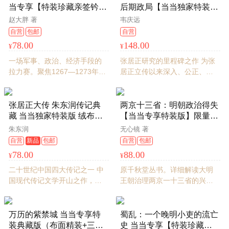
文四色印刷，书口喷涂经典宋
当专享【特装珍藏亲签钤印
后期政局【当当独家特装
代纹样，随书附赠精美宋画拉
本】 无用之用 006
版】 布面精装+烫黑+烫白
赵大胖 著
韦庆远
页、限量藏书票
+天头地脚翻口彩绘刷边+专
自营
包邮
自营
属飞机盒+加厚珍珠棉
78.00
148.00
¥
¥
一场军事、政治、经济手段的
张居正研究的里程碑之作 为张
拉力赛。聚焦1267—1273年，
居正立传以来深入、公正、
从襄阳大战中读懂宋元兴衰。
能“美恶不掩，各从其实”的巨著
得到App罗振宇、脱不花、快刀
明清史学界元老、著名学者韦
青衣，铁三运动员巴斯、跑者
庆远先生代表作
张居正大传 朱东润传记典
两京十三省：明朝政治得失
沈乌贼联合推荐。布面精装，
藏 当当独家特装版 绒布精
【当当专享特装版】限量亲
三面书口喷绘，定制飞机盒、
装 三面专属刷边 飞机盒+珍
签钤印+布面精装+三面书口
朱东润
无心镜 著
珍珠棉
珠棉发货 赠《嘉靖二十六
刷边+前后环衬印刷+专属藏
自营
新品
包邮
自营
包邮
年进士登科录》亚克力挂
书票 无用之用007
78.00
88.00
¥
¥
牌、藏书票
二十世纪中国四大传记之一 中
原千秋堂丛书。详细解读大明
国现代传记文学开山之作，传
王朝治理两京一十三省的兴衰
记文学家朱东润的不朽经典 一
得失。剖析权力的暗流与真
书写尽大明第一首辅欲为王朝
相，透视帝国的沉疴与困境，
逆天改命的孤心 绒布精装 烫金
重审白银的涌动与枯竭。布面
万历的紫禁城 当当专享特
蜀乱：一个晚明小吏的流亡
工艺 三面专属刷边 限定收藏
刷边，环衬彩印，附藏书票，
装典藏版（布面精装+三口
史 当当专享【特装珍藏亲