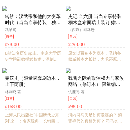
看懂明清社会的阶层流动。当
蔽的秦史何以重建？
婚姻成为阶层流动的筹码，门
第、姓氏、尊严，都要重新标
转轨：汉武帝和他的大变革
史记 全六册 当当专享特装
价。陈洪、吴存存推荐，常建
时代（当当专享特装！独家
桐木盒布面瑞士装订 赠送
华作序。
珍藏，布面精装+三面书口
人物索引别册+黄铜书签 史
武黎嵩
（西汉）司马迁
喷绘+定制前后环衬+专属藏
记研究会副会长俞樟华亲译
自营
自营
书票）
本
78.00
298.00
¥
¥
B站知名历史up主、南京大学历
原文以百衲本为底本，吸纳各
史学院副教授武黎嵩，深刻解
权威版本之长处，力求还原文
读汉武帝统治五十四年带来的
本原貌。在保证译文准确的基
古今之变。不变更制度，后世
础上，融入古今《史记》研究
无法；不出师征伐，天下不
成果，并通过多次编校润色，
秦汉史（限量函套刷边本，
魏晋之际的政治权力与家族
安。
为读者呈现更好读、好懂的译
上下两册）
网络（修订本） 限量编号
本。
喷绘版（附赠“水陆攻战
林剑鸣 著
仇鹿鸣 著
图”藏书票一张、“马上好”古
自营
自营
铜色冰箱贴一枚）
168.00
98.00
¥
¥
上海人民出版社“中国断代史系
河内司马氏是如何发迹的？ 魏
列”之一；名家经典，长销四十
晋禅代的真相为何？ 司马炎为
余年 ；特装典藏，三面刷边，
何传位于傻呆好大儿？ 西晋政