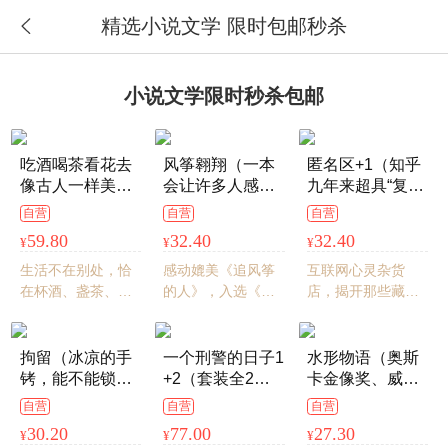
精选小说文学 限时包邮秒杀

小说文学限时秒杀包邮
首页
搜索
分类
购物车
我的当当
吃酒喝茶看花去
风筝翱翔（一本
匿名区+1（知乎
像古人一样美好
会让许多人感慨
九年来超具“复合
生活重拾古人对
为什么没早点读
味”的匿名故事）
自营
自营
自营
自然的敏感、对
到的书）
59.80
32.40
32.40
¥
¥
¥
细节的珍视，顺
应自然时序，在
生活不在别处，恰
感动媲美《追风筝
互联网心灵杂货
节气流转中体悟
在杯酒、盏茶、一
的人》，入选《泰
店，揭开那些藏在
生活之美
瓣花里。余世存老
晤士报》“英国十大
面具下的脆弱与勇
师重磅推荐：“读过
中年小说家”抚慰心
敢，温柔与坚强，
本书的人对美好生
灵的治愈之作！2个
善良与锋芒
拘留（冰凉的手
一个刑警的日子1
水形物语（奥斯
活会有新的理解。
夏天、3场葬礼、X
铐，能不能锁住
+2（套装全2
卡金像奖、威尼
种别离，跨越时间
欲望的火焰）
册，《刑警的日
斯金狮奖同名小
自营
自营
自营
和生死的深刻情感
子》电视剧原著
说，未删减）
30.20
77.00
27.30
¥
¥
¥
小说，欧豪、张