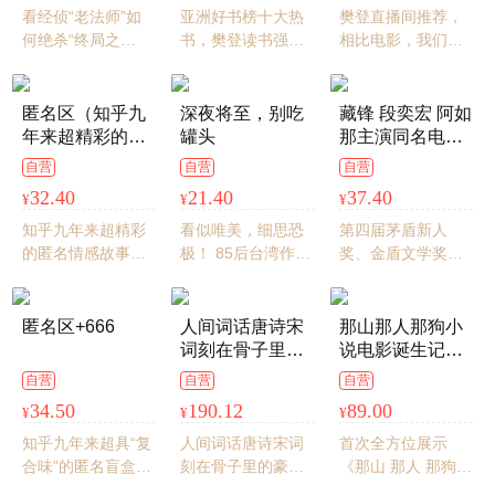
佳宁、何冰、王
看经侦“老法师”如
亚洲好书榜十大热
樊登直播间推荐，
佳佳、高亚麟、
何绝杀“终局之
书，樊登读书强力
相比电影，我们能
刘天佐、刘佩琦
战”！《国家行动》
推荐！！！欧 豪·张
做到的就是一字不
等主演）
后，程琳新作“我在
佳宁·何 冰·王佳佳
删，一帧不减。跨
东北当警察”系列四
领衔主演，5月5日
越生物种群的爱情
匿名区（知乎九
深夜将至，别吃
藏锋 段奕宏 阿如
绝杀！三方无间厮
已开播。
故事，充满时代隐
年来超精彩的匿
罐头
那主演同名电视
杀，你中有我我中
喻的暗黑童话。所
名情感故事！）
剧2025年腾讯片
自营
自营
自营
有你！正邪隐秘交
有孤独的灵魂拥抱
单
32.40
21.40
37.40
¥
¥
¥
锋，真戏假戏好戏
在一起就能对抗黑
连台！
暗！精美双封、原
知乎九年来超精彩
看似唯美，细思恐
第四届茅盾新人
版海报原汁原味呈
的匿名情感故事，2
极！ 85后台湾作
奖、金盾文学奖作
现。
亿字优质匿名回答
家“不带剑”恐怖小
家吕铮再创警察世
海选，150位大V筛
说黑马之作，华丽
界观新作！够新！
选推荐，100万网
启幕阅读“轻恐
够奇！够劲！愚
匿名区+666
人间词话唐诗宋
那山那人那狗小
友倾心点赞，50个
怖”时代，彻底颠覆
者，剑拔弩张；智
词刻在骨子里的
说电影诞生记
故事买手众里寻
恐怖原本的样貌！
者，不露锋芒；看
豪迈与浪漫印在
（精装印签版小
自营
自营
自营
他，300小时爬虫
16个短篇故事，令
一个“字警”如何在
心间的柔婉与风
说手稿、珍贵信
34.50
190.12
89.00
¥
¥
¥
搜索，找到这些不
你在独处时某个私
特警队逆风翻盘！
雅当当自营抖音
件首次公开 彭见
具名的故事！
密的夜晚忍不住想
爆款书中国传统
明成名作，同名
知乎九年来超具“复
人间词话唐诗宋词
首次全方位展示
起：关于恐惧那张
文化
电影刘烨主演）
合味”的匿名盲盒故
刻在骨子里的豪迈
《那山 那人 那狗》
感官模糊又诱人的
事三度来袭。继前
与浪漫印在心间的
文学艺术成就。作