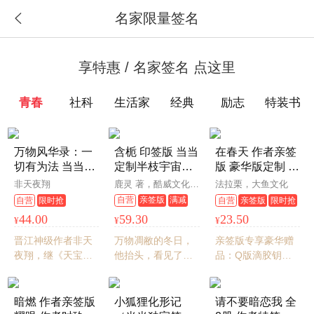
名家限量签名

享特惠 / 名家签名 点这里
首页
搜索
分类
购物车
我的当当
青春
社科
生活家
经典
励志
特装书
万物风华录：一
含栀 印签版 当当
在春天 作者亲签
切有为法 当当限
定制半枝宇宙钻
版 豪华版定制 口
量签名版 晋江神
石卡X2 晋江人气
碑作者 法拉栗 酸
非天夜翔
鹿灵 著，酷威文化 出品
法拉栗，大鱼文化
级作者非天夜翔
作家鹿灵暗恋成
涩治愈小甜饼，
自营
亲签版
满减
自营
限时抢
自营
亲签版
限时抢
继 天宝伏妖录 定
真代表作
被称为：把青梅
满折
44.00
59.30
23.50
¥
¥
¥
海浮生录 后 又一
竹马写到极致的
部东方奇幻巨
文
晋江神级作者非天
万物凋敝的冬日，
亲签版专享豪华赠
作！“驱魔”系列
夜翔，继《天宝伏
他抬头，看见了春
品：Q版滴胶钥匙
最终章
妖录》《定海浮生
天。毒舌高冷总裁
扣*1、透扇*1、流
录》后，又一部东
傅言商?甜软装乖大
沙粉双面满天星色
方奇幻巨作！“驱
小姐路栀。新增出
纸*1。随书赠送：
暗燃 作者亲签版
小狐狸化形记
请不要暗恋我 全
魔”系列最终章
版番外《解酒软
（①青梅竹马贴纸