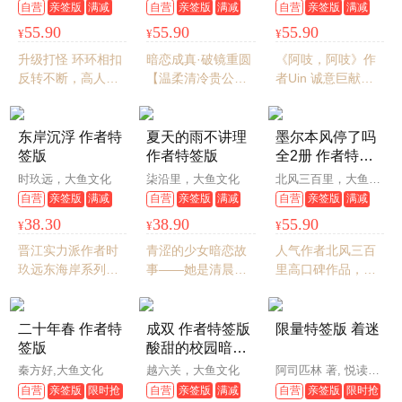
VS美强惨钱袋子
自营
亲签版
满减
自营
亲签版
满减
自营
亲签版
满减
因，别扭地靠近。
男主 设定新奇 反
满折
满折
满折
55.90
55.90
55.90
¥
¥
¥
转不断 环环相扣
微群像 超级有意
升级打怪 环环相扣
暗恋成真·破镜重圆
《阿吱，阿吱》作
思的古言
反转不断，高人气
【温柔清冷贵公子×
者Uin 诚意巨献
仙侠群像 史上最惨
温婉坚韧京剧美
【高冷芭蕾美女X落
男主
人】十年，她的
魄建筑大佬】 不容
129篇日记，等来
错过的久别重逢文
东岸沉浮 作者特
夏天的雨不讲理
墨尔本风停了吗
了他的130封家
签版
作者特签版
全2册 作者特签
书。
版
时玖远，大鱼文化
柒沿里，大鱼文化
北风三百里，大鱼文化
自营
亲签版
满减
自营
亲签版
满减
自营
亲签版
满减
满折
满折
满折
38.30
38.90
55.90
¥
¥
¥
晋江实力派作者时
青涩的少女暗恋故
人气作者北风三百
玖远东海岸系列
事——她是清晨时
里高口碑作品，一
文，青梅竹马·双向
分，他是落日时
串手链，跨越半个
奔赴 【深不可测“狐
刻。至此相逢，却
世纪的两段传奇爱
狸君” 南禹衡 & 天
无数欢欣与雀跃。
情
二十年春 作者特
成双 作者特签版
限量特签版 着迷
才音乐少女 秦嫣】
签版
酸甜的校园暗恋
“等你去外面看过这
心事
秦方好,大鱼文化
越六关，大鱼文化
阿司匹林 著, 悦读纪 出品
个世界后，如果你
自营
亲签版
满减
自营
亲签版
限时抢
自营
亲签版
限时抢
依然没有改变主