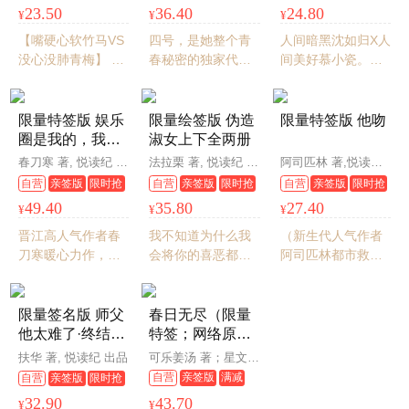
满折
23.50
36.40
24.80
¥
¥
¥
意，回来，到我身
边。”
【嘴硬心软竹马VS
四号，是她整个青
人间暗黑沈如归X人
没心没肺青梅】 谱
春秘密的独家代
间美好慕小瓷。沈
写横跨二十年的的
号，是破解她所有
如归半生污秽黑
酸涩暗恋 ——从五
少女心思的唯一密
暗，却在坠落悬崖
岁到二十五岁，你
钥。
之前抓住了一缕
限量特签版 娱乐
限量绘签版 伪造
限量特签版 他吻
是我等了二十年的
光，从此有了渴
圈是我的，我是
淑女上下全两册
春天。
望。他离开的那
你的（上中下）
春刀寒 著, 悦读纪 出品
法拉栗 著, 悦读纪 出品
阿司匹林 著,悦读纪出品
天，藏了多年的秘
自营
亲签版
限时抢
自营
亲签版
限时抢
自营
亲签版
限时抢
密被公之于众，慕
49.40
35.80
27.40
¥
¥
¥
瓷才知道他那般拼
命并非为名为利，
晋江高人气作者春
我不知道为什么我
（新生代人气作者
而是为了她。·悦读
刀寒暖心力作，晋
会将你的喜恶都记
阿司匹林都市救赎
纪·
江收藏20万+，积
得这么清楚，可能
向代表作《他吻》
分超50亿，随书附
我很早就开始爱你
清冷矜贵的高岭之
赠Q版手幅明信片·
了。——柏泽清 我
花秦谨之X心机敏感
限量签名版 师父
春日无尽（限量
悦读纪·
知道现在你更喜欢
的女学生邢窈 重磅
他太难了·终结篇
特签；网络原名
他，可是他没有来
来袭！·悦读纪·）
(上下)
《投喂病弱男
扶华 著, 悦读纪 出品
可乐姜汤 著；星文文化 出品
找你。嫁给我，以
配》；暖萌系作
自营
亲签版
满减
自营
亲签版
限时抢
后，你会更喜欢
者可乐姜汤GB向
满折
32.90
43.70
¥
¥
我。——许见裕