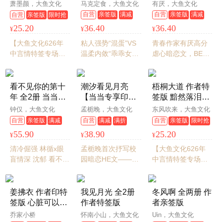
澎湃的高中竞赛
萧墨颜，大鱼文化
马克定食，大鱼文化
有厌，大鱼文化
史——你是千军
自营
亲签版
满减
自营
亲签版
满减
自营
亲签版
限时抢
万马过独木桥上
满折
满折
25.20
36.40
36.40
¥
¥
¥
的异样风景 是战
友同伴 亦是心中
【大鱼文化626年
粘人强势“混蛋”VS
青春作家有厌高分
人
中言情特签专场】
温柔内敛“乖乖女”
虐心暗恋文，BE美
青春成长 / 热血励
“好幸运，我遇见
学催泪意难平，新
志 / 极限拉扯 又名
你。”
增五万字未公开内
《两个小镇做题家
容，赠婚礼邀请函
看不见你的第十
潮汐看见月亮
梧桐大道 作者特
的追梦奋斗史》 明
+作者手书+藏书
年 全2册 当当专
【当当专享印特
签版 黯然落泪又
骚不羁理科天才×生
票！
享印特签
签+专享赠品版】
暖心的校园暗恋
钟仅，大鱼文化
孟栀晚，大鱼文化
东风吹来，大鱼文化
来优秀清醒学霸
专享赠品：人物
文——蝉鸣声噪
自营
亲签版
满减
自营
满减
满折
自营
亲签版
限时抢
语录卡*10、光栅
的夏天 梧桐叶下
满折
55.90
38.90
25.20
¥
¥
¥
卡*1、告白书
是她十八岁时 弄
*1、纪念册*1、
丢了的少年
清冷倔强 林循x眼
孟栀晚首次抒写校
【大鱼文化626年
透卡*4。
盲情深 沈郁 看不见
园暗恋HE文——她
中言情特签专场】
你的第十年，我拥
自作主张，为她的
清冷娇蛮的富家少
有了你。随书附赠
少年写了一次月
女与清寒隐忍的学
精美赠品——人生
亮，让潮汐与月亮
霸之间的拉扯，纠
姜拂衣 作者印特
我见月光 全2册
冬风啊 全两册 作
四宫格×1、婚礼邀
共生。
葛，挣扎。明明互
签版 心脏可以再
作者特签版
者亲签版
请函×1、圆形CD书
相喜欢，却碍于骄
生的石心人女主
乔家小桥
怀南小山，大鱼文化
Uin，大鱼文化
签×1。
傲或者偏见等原