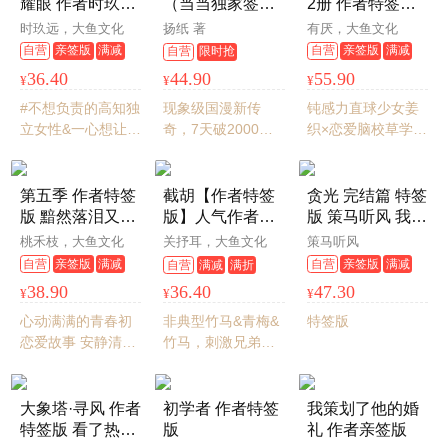
耀眼 作者时玖远
（当当独家签
2册 作者特签版
糖》《小动物之
×1②佳夕的日记书
极限拉扯“智性
名）
作者有厌最新甜
时玖远，大鱼文化
扬纸 著
有厌，大鱼文化
夜》。赠：邀请函
签×1）
恋”作品，实体书
蜜校园暗恋文
自营
亲签版
满减
自营
亲签版
满减
自营
限时抢
撕拉卡+甜栀拍立得
新增番外 爱的回
满折
满折
36.40
44.90
55.90
¥
¥
¥
+下午茶甜品单+多
应
巴胺贴纸+电子赠品
#不想负责的高知独
现象级国漫新传
钝感力直球少女姜
*4——酷威文化
立女性&一心想让她
奇，7天破2000万
织×恋爱脑校草学霸
负责的恋爱脑男子#
点击！一部纯真又
沈译驰双学霸的双
尹澄不会轻易对一
残酷的奇妙寓言。
向奔赴，新增3000
个男人动心，梁延
骆驼哥CMJ、河森
字独家番外，赠告
第五季 作者特签
截胡【作者特签
贪光 完结篇 特签
商是个意外，一个
堡、南宫泓力荐，
白卡+学生证！
版 黯然落泪又暖
版】人气作者关
版 策马听风 我，
她主动想探索的美
随书赠明信片，彩
心的校园暗恋文
抒耳极限拉扯口
还能抢救一下吗
桃禾枝，大鱼文化
关抒耳，大鱼文化
策马听风
好意外。
色漫画，空脊装
——十八岁时的
碑之作，清醒钓
新增出版番外 端
自营
亲签版
满减
自营
亲签版
满减
自营
满减
满折
订，可180°平摊，
夏日夜晚，有一
系×甘愿上钩，刺
水大师
满折
满折
38.90
36.40
47.30
¥
¥
¥
阅读体验感更佳
个因为她一句话
激兄弟修罗场，
可以赴汤蹈火的
弟弟喜欢的女
心动满满的青春初
非典型竹马&青梅&
特签版
少年
孩，我也能喜
恋爱故事 安静清冷
竹马，刺激兄弟修
欢。
沈瑜X黏人病娇 谢
罗场，弟弟喜欢的
新昭。
女孩，我也能喜
欢。随书赠送：主
大象塔·寻风 作者
初学者 作者特签
我策划了他的婚
题票根×1、幸运签
特签版 看了热血
版
礼 作者亲签版
×2。