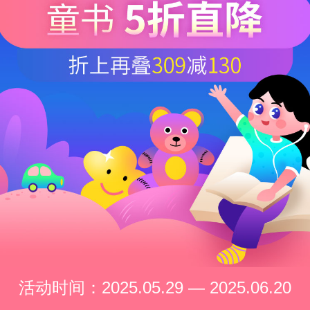
活动时间：2025.05.29 — 2025.06.20