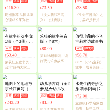
自营
满减
满折
自营
满减
满折
自营
满减
满折
2册 3-8岁孩子常
版）典藏本
116.30
73.50
28.50
¥
¥
¥
见的社交难题 帮
助孩子提高心理
周洲推荐 法国儿童
《没头脑和不高
《生命三部曲》之
韧性、建立社交
心理成长系列社交
兴》（注音版）入
一，姜戎授权并亲
自信，为孩子披
力培养全套12册 3-
选新阅读机构推荐
自在书底为当当网
上人生“铠甲”
8岁孩子常见的社交
中国小学生书目，
书友题字。一本关
难题 帮助孩子提高
一二年级学生的三
于蒙古小狼的，不
有故事的汉字 第
笨狼的故事注音
值得珍藏的小马
心理韧性、建立社
十本图书之一
可思议的、入眼即
1辑（全3册）彩
版（全8本）
宝莉枕边故事书
交自信，为孩子披
化，让今天的孩子
色印刷，图文并
80.00
自营
满减
满折
自营
限时抢
¥
上人生“铠甲”
终生受益的奇书；
茂，详细诠释汉
53.40
58.70
¥
¥
第1辑8册套装。读
同系列累计发行量
字的根与源，汉
好玩的笨狼故事，
高达600万册，本
字的形与意
荣获桂冠童书奖；
88个《小马宝莉》
学有趣的汉语拼
书专为少年儿童重
台湾“好书大家
故事，培养美好品
音。笨狼妈妈汤素
新编辑修订。
读”年度*少年儿童
质，打造逆商思
兰经典作品，20余
读物奖；入选“出版
维。不讲大道理，
年的沉淀与流传的
界图书馆届全民阅
小智慧藏在故事
地图上的地理故
幼儿学古诗（全2
水先生的奇妙之
经典童话，荣获诸
读年会50种重点”
中。
事长江黄河（硬
册,适合幼儿欣赏
旅 科学图画书系
多大奖。大字体拼
壳精装全2册）长
和学习的原创古
（套装共8册）
72.00
自营
满减
满折
自营
满减
满折
¥
音，美趣插图，精
江黄河知识百科
诗精装图画书,赠
243.20
83.30
美装帧，全新的阅
¥
¥
宝藏级科学启蒙图
全书，赠黄河长
小群姐姐朗诵音
读乐趣！附有《笨
画书，畅销全球的
江全景图+百问百
频）
长江黄河知识百科
知名学前教育专