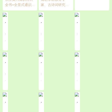
狼汉语拼音表》
儿童科普绘本，融
答+AR小程序
全书+全景式通识教
家、古诗词研究专
噢！
合STEAM教育理
（北斗童书）
育+遥感卫星展示母
家、儿童插画家联
念，趣味故事+科学
亲河+人文地理百科
合打造，随书扫码
实验，教会孩子“阅
知识。全景手绘，
听古诗朗读、赏析
.
.
.
读—实践—深入体
大格局绘本，带入
和导读音频，一起
会—理解吸收”，
侵入式阅读体验。
感受古典诗歌之
.
.
.
gen会魔法的水先
美。当当网2018年*
.
.
.
生上天入地，掌握
受孩子们欢迎的10
水、空气、太阳、
本原创绘本。朗读
火山等自然科学原
音频限时免费。
.
.
.
.
.
.
.
.
.
.
.
.