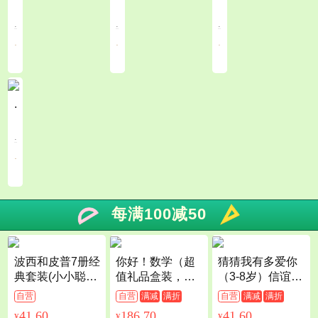
.
.
.
.
.
.
.
.
.
每满100减50
波西和皮普7册经
你好！数学（超
猜猜我有多爱你
典套装(小小聪明
值礼品盒装，共3
（3-8岁）信谊世
豆系列绘本)0-4
0册）
界精选图画书
自营
自营
满减
满折
自营
满减
满折
岁低幼启蒙情绪
41.60
186.70
41.60
¥
¥
¥