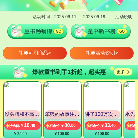
活动时间：2025.09.11 — 2025.09.19
活动说明
礼券可用商品>
礼券活动说明>
爆款童书到手1折起，超实惠
更多

没头脑和不高兴 任溶溶编著彩色注音版正版经典动画故事书小学生一二年级课外阅读书籍
笨狼的故事注音版（全8本）
讲了100万次的山海经 孩子读得懂的山海经绘本 上古奇书 新漫画式解读 生僻字注音 大8开精装绘本
18
80
33
￥
.40
￥
.00
￥
.40
￥25.00
￥160.00
￥100.00
￥