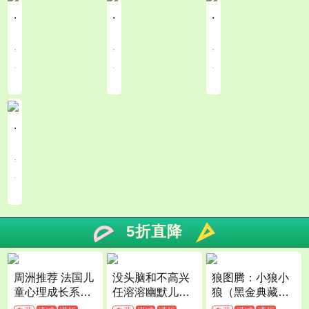
.
.
.
.
.
.
.
.
.
.
.
.
5折直降
周洲推荐 法国儿
没头脑和不高兴
狼图腾：小狼小
童心理成长系列
任溶溶幽默儿童
狼（黑金典藏
社交力培养全套1
文学创作（注音
版）