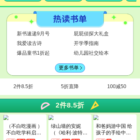
新书速递9月号
屁屁侦探大礼盒
我爱读古诗
开学季指南
爆品童书1折起
幼儿园社交绘本
更多书单

2件8.5折
5折直降
100减50
2件8.5折
（不白吃漫画 ）
绿山墙的安妮
和爸妈游中国 给
不白吃学科启蒙
（《哈利·波特》
孩子的手绘中国
第三季（套装全3
译者马爱农倾情
地理绘本