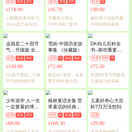
自营
满减
满折
自营
满减
满折
自营
促
册）：地理太好
献译的高口碑经
174.00
35.70
38.00
¥
¥
¥
玩（探索地球
典全译本）
村）+历史太好玩
☆附赠精美书签与
豆瓣高分评论，
献给孩子的超有趣
（疯狂世界近代
15cm套尺从生活中
TOP10热门童书，
中国地理百科绘
史）+数学太好玩
常见的场景入手，
L.M.蒙哥马利文学
本！详细介绍中国
（数与式的舞
让知识“眼见为
遗产继承人凯特·巴
34个省！用绘本的
蹈）
实”：从日常生活入
特勒女士作序推
形式展现各省的人
这就是二十四节
雪岗·中国历史故
DK幼儿百科全
手，小升初衔接学
荐、权威认证简体
文、地理、古迹、
气：升级版 全四
事集 （珍藏版）
书--那些重要的
科漫画，提前“种
中文版，作者独家
特点、美食、历史
册(文津图书奖获
事
自营
包邮
券
自营
满减
满折
自营
券
满减
满折
草”初中地理、历
亲笔签名授权，全
和地域的奇妙趣
奖图书，请认准
限时抢
150.00
72.00
75.20
¥
¥
¥
史、数学,轻轻松松
球热销5000万册、
闻，众多手绘精彩
正版，朱永新教
掌握课标难点。
畅销百年的儿童文
细节共同来展现中
授、周成虎院士
(为孩子讲述二十四
林汉达+雪岗，名家
英国DK专为学龄前
学不朽经典
国特色，让孩子探
推荐，畅销500
节气的自然科普图
联手50年接力完
儿童设计的百科全
索意想不到的好玩
万册)
画书。升级版新增
成，口语讲史打造
书，那些孩子们应
中国。
《我们这样学习节
传世经典
该知道的重要的
气》指导手册、花
事，都在这里！英
少年游学 人一生
格林童话全集 世
儿童好奇心大百
期图海报，扫码即
国《少年杂志》设
一定要看的博物
界童话的经典之
科?万万没想到
得音视频学习资源)
计奖ZUI佳童书类银
馆 紧跟教材，国
作，以其奇幻丰
自营
满减
满折
自营
券
满减
满折
自营
奖！扫描封底二维
博探秘、长安寻
富的想象力，为
68.00
168.30
29.80
¥
¥
¥
码，免费音频同步
宝、三星堆密
孩子打造了一个
听，解决科普难讲
码，以时间为轴
个绚丽生动的童
一本书解锁三大文
逾200篇经典童话
本书是畅销爆品