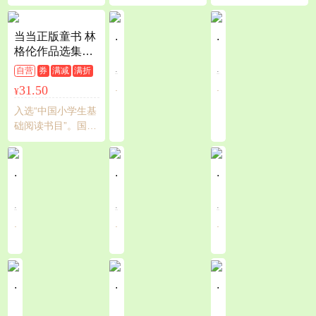
孙莉莉、朱爱朝
教育出版社随机发
书，超人气侦探桥
文学奖银奖作品，
推荐
货。帮助孩子建立
梁书，累计销量破
入选“20世纪全球50
规则，修正行为，
千万！平装11册加
本优秀童书”，三年
当当正版童书 林
.
.
养成终身受益的好
赠1本《小侦探训练
级课外阅读推荐图
格伦作品选集美
习惯、好品德，美
营》。情节充满悬
书。乡下蟋蟀勇闯
绘版 长袜子皮皮
.
.
自营
券
满减
满折
国国家育儿中心专
疑，画面细节满
大纽约的奇妙征
淘气包埃米尔等
.
.
31.50
¥
业认证（步印童书
满，每本穿插各种
程，让音乐成为生
经典文学国际安
馆）
益智游戏，培养孩
命的底色，让友谊
徒生奖获得者林
入选“中国小学生基
子多维思考能力。
成为生命的温度。
格伦作品 7-12岁
础阅读书目”。国际
蒲蒲兰绘本馆
小学生一二三四
安徒生奖获得者林
五六年级推荐书
格伦的不朽经典。
目课外阅读书目
国内累计畅销逾两
.
.
.
籍 长袜子皮皮
百万册。经典儿童
文学。
.
.
.
.
.
.
.
.
.