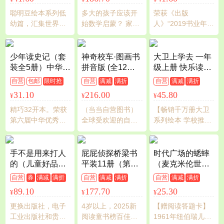
管理习惯养成绘
本，引导宝宝认
聪明豆绘本系列低
多大的孩子应该开
荣获《出版
识接纳情绪培养
幼篇，汇集世界经
始数学启蒙？ 家庭
人》“2019书业年度
好品质，发现快
典低幼图画书，让
数学教育应该如何
评选年度畅销书。
乐，体验成长！
孩子在故事中体会
做呢？ ? 《你好！
销量破5000万册，
一个个甜蜜的成长
数学》让孩子从3岁
亲子共读书单上不
少年读史记（套
神奇校车·图画书
大卫上学去 一年
烦恼，为童年留下
开始数学启蒙， 培
可缺少的一本绘
装全5册）中华优
拼音版 (全12
级上册 快乐读书
暖心的美丽回忆
养兴趣，打好基础,
本，开启中国孩子
秀出版物获奖图
册）
吧阅读书目【周
自营
包邮
限时抢
自营
满减
满折
自营
满减
满折
活跃思维， 为幼儿
的图画书阅读时代
书，张嘉骅巅峰
洲推荐】凯迪克
31.10
216.00
45.80
¥
¥
¥
家庭提供了完美的
（央视【朗读者】
之作，畅销百万
大奖大卫不可以
数学亲子教育方
节目第9期奥运冠军
册！
系列绘本！
精巧32开本。荣获
（当当自营图书）
【畅销千万册大卫
案。
邹市明，冉莹颖一
第六届中华优秀出
全球受欢迎的自然
系列绘本 学校推
家四口甜蜜朗读）
版物奖 ；史学、文
科普图书，用孩子
荐】多年入选小学
学、哲学、国学一
喜欢的方式讲述自
推荐阅读书目；清
次到位，台湾著名
然科学（蒲公英童
华附小 推荐的绘本
手不是用来打人
屁屁侦探桥梁书
时代广场的蟋蟀
儿童文学作家张嘉
书馆）
经典绘本大卫系列
的（儿童好品德
平装11册（第一
（麦克米伦世纪
骅倾力打造更适合
一二三年级小学生
系列，全5册）孩
辑+第二辑+番外
大奖小说典藏
自营
券
满减
满折
自营
满减
满折
自营
满减
满折
孩子阅读的《史
课外阅读经典书目
子多读就见效的
+2册新书送游戏
本）重点小学课
89.10
177.70
25.30
¥
¥
¥
记》！
寒暑假老师幼儿园
习惯养成书，缓
册）
外阅读推荐书目
绘本推荐书籍！
解新手爸妈育儿
更换出版社，电子
4岁以上，2025新
【赠阅读答题卡】
焦虑，王志庚、
工业出版社和贵州
阅读童书榜百佳童
1961年纽伯瑞儿童