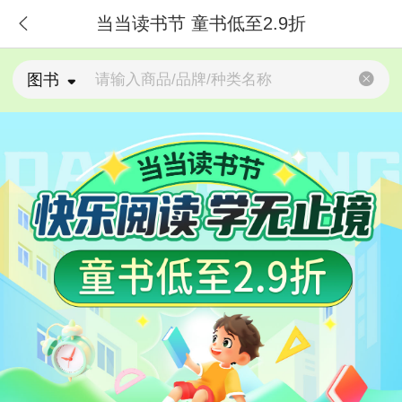
当当读书节 童书低至2.9折


图书

首页
搜索
分类
购物车
我的当当