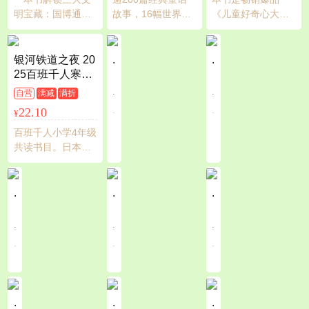
的大难题！
线，以文物为节
话世界。
明宝藏：国博通史
故事，16幅世界知
《儿童好奇心大百
点，串起中国五
奠基格局，陕历博
名画家精美插图，
科》系列的重磅新
千年的历史进程
盛唐点亮想象，三
尽在此一本收录。
作。 特邀多位国内
星堆青铜秘境唤醒
210年广为流传的
知名科普作家与知
银河铁道之夜 20
.
.
探索欲！本书特别
经典故事，30年不
名插画师联合创
25百班千人寒假
考虑青少年的阅读
断再版的原文译
作、精心打磨，精
书目名师推荐
.
.
自营
满减
满折
偏好和认知特点，
本。哪儿有孩子，
选动物、植物、人
.
.
22.10
¥
把错综复杂的历史
哪儿有家庭，哪儿
体、自然、生活5个
资料转换成易懂又
就一定有《格林童
方面76个常见问题
百班千人小学4年级
引人入胜的文字，
话》。
答案往往令人“万万
共读书目。日本的
适合青少年的阅读
没想到”！
安徒生宫泽贤治10
习惯和认
篇经典代表作。宫
崎骏的灵感来源。
.
.
.
附唯美彩插。
.
.
.
.
.
.
.
.
.