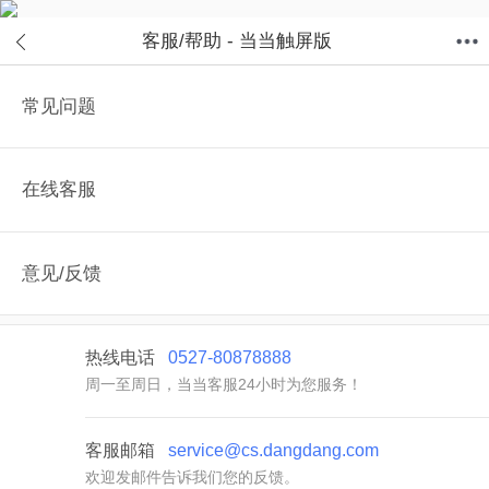
客服/帮助 - 当当触屏版
常见问题
首页
分类
值得买
购物车
我的当当
在线客服
意见/反馈
热线电话
0527-80878888
周一至周日，当当客服24小时为您服务！
客服邮箱
service@cs.dangdang.com
欢迎发邮件告诉我们您的反馈。