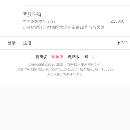
客服信箱
223800
当当网发票组 (收)
江苏省宿迁市宿豫区洪泽湖东路19号当当大厦
登录
注册
TOP
提建议
触屏版
电脑版
帮 助
Copyright ©2026 北京当当网信息技术有限公司
北京市朝阳区东四环北路2号上东公园里4层东塔&5层，100016
京ICP备17043473号-1