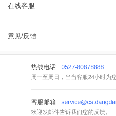
在线客服
意见/反馈
热线电话
0527-80878888
周一至周日，当当客服24小时为
客服邮箱
service@cs.dangd
欢迎发邮件告诉我们您的反馈。