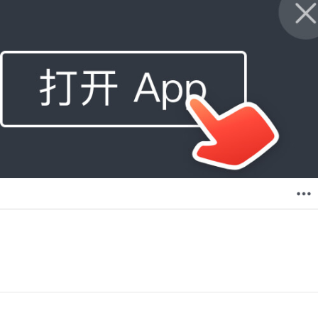
购物车
我的当当