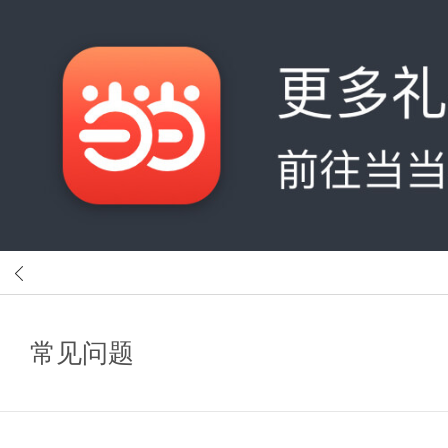
首页
分类
常见问题