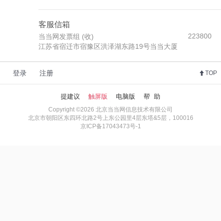
客服信箱
223800
当当网发票组 (收)
江苏省宿迁市宿豫区洪泽湖东路19号当当大厦
登录
注册
TOP
提建议
触屏版
电脑版
帮 助
Copyright ©2026 北京当当网信息技术有限公司
北京市朝阳区东四环北路2号上东公园里4层东塔&5层，100016
京ICP备17043473号-1