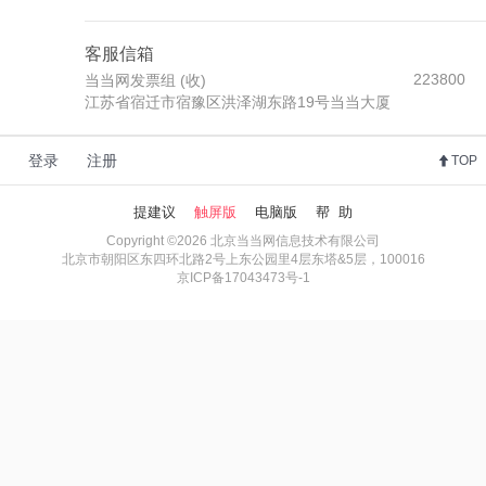
客服信箱
223800
当当网发票组 (收)
江苏省宿迁市宿豫区洪泽湖东路19号当当大厦
登录
注册
TOP
提建议
触屏版
电脑版
帮 助
Copyright ©2026 北京当当网信息技术有限公司
北京市朝阳区东四环北路2号上东公园里4层东塔&5层，100016
京ICP备17043473号-1