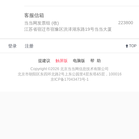
客服信箱
223800
当当网发票组 (收)
江苏省宿迁市宿豫区洪泽湖东路19号当当大厦
登录
注册
TOP
提建议
触屏版
电脑版
帮 助
Copyright ©2026 北京当当网信息技术有限公司
北京市朝阳区东四环北路2号上东公园里4层东塔&5层，100016
京ICP备17043473号-1