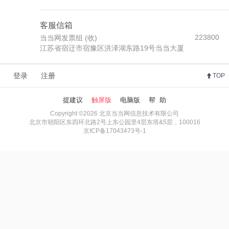
客服信箱
223800
当当网发票组 (收)
江苏省宿迁市宿豫区洪泽湖东路19号当当大厦
登录
注册
TOP
提建议
触屏版
电脑版
帮 助
Copyright ©2026 北京当当网信息技术有限公司
北京市朝阳区东四环北路2号上东公园里4层东塔&5层，100016
京ICP备17043473号-1