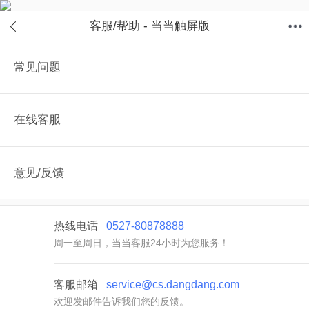
客服/帮助 - 当当触屏版
常见问题
首页
分类
值得买
购物车
我的当当
在线客服
意见/反馈
热线电话
0527-80878888
周一至周日，当当客服24小时为您服务！
客服邮箱
service@cs.dangdang.com
欢迎发邮件告诉我们您的反馈。