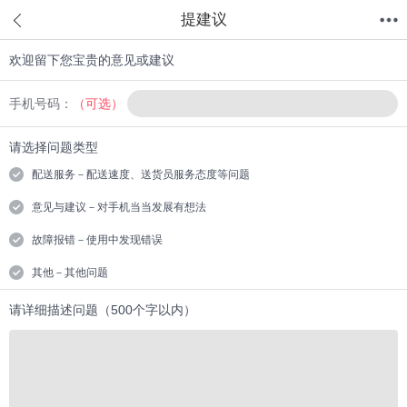
提建议
欢迎留下您宝贵的意见或建议
首页
分类
值得买
购物车
我的当当
手机号码：
（可选）
请选择问题类型
配送服务－配送速度、送货员服务态度等问题
意见与建议－对手机当当发展有想法
故障报错－使用中发现错误
其他－其他问题
请详细描述问题（500个字以内）