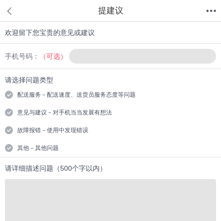
提建议
欢迎留下您宝贵的意见或建议
首页
分类
值得买
购物车
我的当当
手机号码：
（可选）
请选择问题类型
配送服务－配送速度、送货员服务态度等问题
意见与建议－对手机当当发展有想法
故障报错－使用中发现错误
其他－其他问题
请详细描述问题（500个字以内）