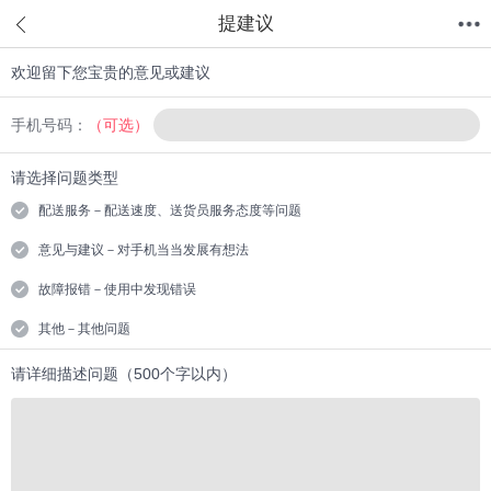
提建议
欢迎留下您宝贵的意见或建议
首页
分类
值得买
购物车
我的当当
手机号码：
（可选）
请选择问题类型
配送服务－配送速度、送货员服务态度等问题
意见与建议－对手机当当发展有想法
故障报错－使用中发现错误
其他－其他问题
请详细描述问题（500个字以内）