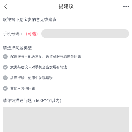
提建议
欢迎留下您宝贵的意见或建议
首页
分类
值得买
购物车
我的当当
手机号码：
（可选）
请选择问题类型
配送服务－配送速度、送货员服务态度等问题
意见与建议－对手机当当发展有想法
故障报错－使用中发现错误
其他－其他问题
请详细描述问题（500个字以内）