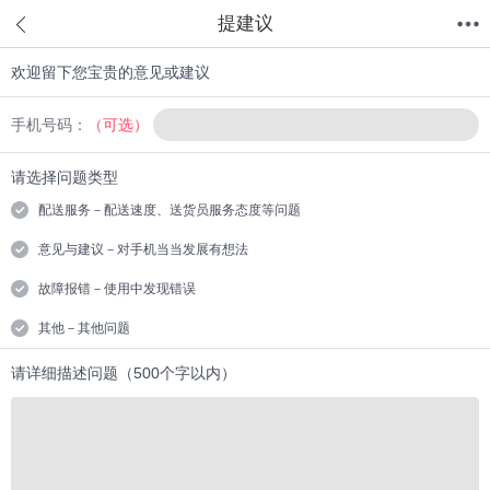
提建议
欢迎留下您宝贵的意见或建议
首页
分类
值得买
购物车
我的当当
手机号码：
（可选）
请选择问题类型
配送服务－配送速度、送货员服务态度等问题
意见与建议－对手机当当发展有想法
故障报错－使用中发现错误
其他－其他问题
请详细描述问题（500个字以内）