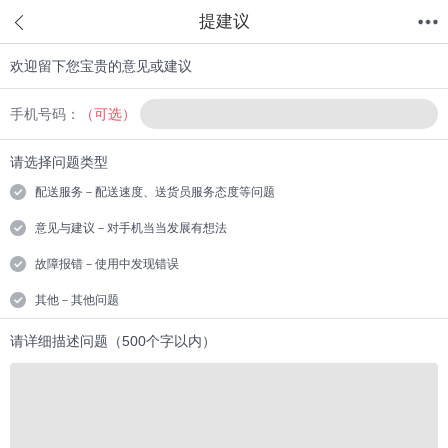
提建议
欢迎留下您宝贵的意见或建议
首页
分类
值得买
购物车
我的当当
手机号码：
（可选）
请选择问题类型
配送服务－配送速度、送货员服务态度等问题
意见与建议－对手机当当发展有想法
故障报错－使用中发现错误
其他－其他问题
请详细描述问题（500个字以内）