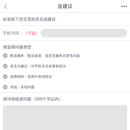
提建议
欢迎留下您宝贵的意见或建议
首页
分类
值得买
购物车
我的当当
手机号码：
（可选）
请选择问题类型
配送服务－配送速度、送货员服务态度等问题
意见与建议－对手机当当发展有想法
故障报错－使用中发现错误
其他－其他问题
请详细描述问题（500个字以内）