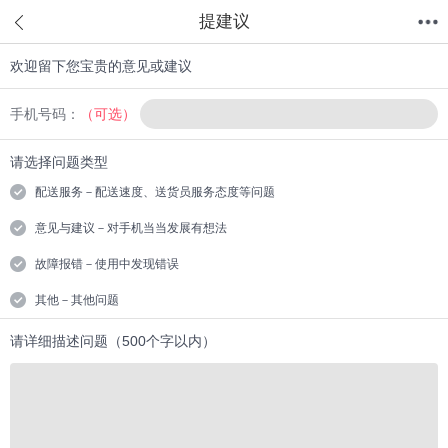
提建议
欢迎留下您宝贵的意见或建议
首页
分类
值得买
购物车
我的当当
手机号码：
（可选）
请选择问题类型
配送服务－配送速度、送货员服务态度等问题
意见与建议－对手机当当发展有想法
故障报错－使用中发现错误
其他－其他问题
请详细描述问题（500个字以内）