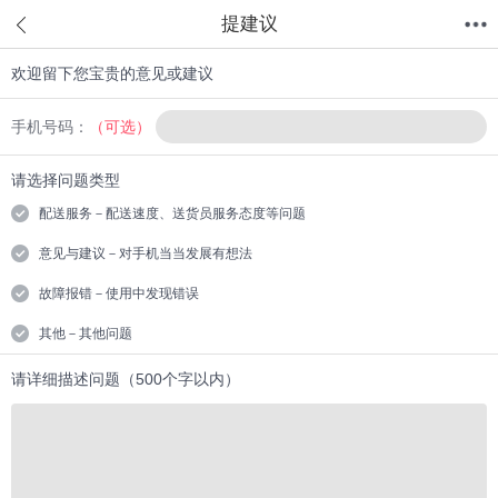
提建议
欢迎留下您宝贵的意见或建议
首页
分类
值得买
购物车
我的当当
手机号码：
（可选）
请选择问题类型
配送服务－配送速度、送货员服务态度等问题
意见与建议－对手机当当发展有想法
故障报错－使用中发现错误
其他－其他问题
请详细描述问题（500个字以内）