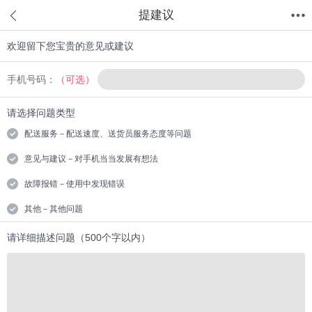
提建议
欢迎留下您宝贵的意见或建议
首页
分类
值得买
购物车
我的当当
手机号码：
（可选）
请选择问题类型
配送服务－配送速度、送货员服务态度等问题
意见与建议－对手机当当发展有想法
故障报错－使用中发现错误
其他－其他问题
请详细描述问题（500个字以内）