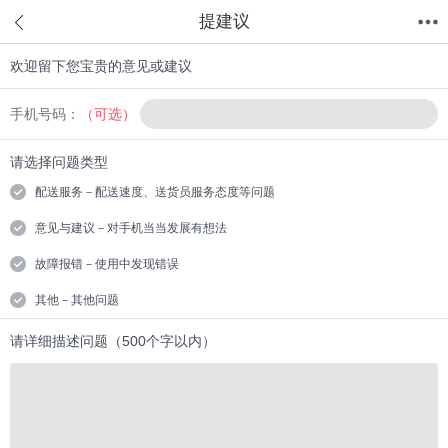
提建议
欢迎留下您宝贵的意见或建议
首页
分类
值得买
购物车
我的当当
手机号码：
（可选）
请选择问题类型
配送服务－配送速度、送货员服务态度等问题
意见与建议－对手机当当发展有想法
故障报错－使用中发现错误
其他－其他问题
请详细描述问题（500个字以内）