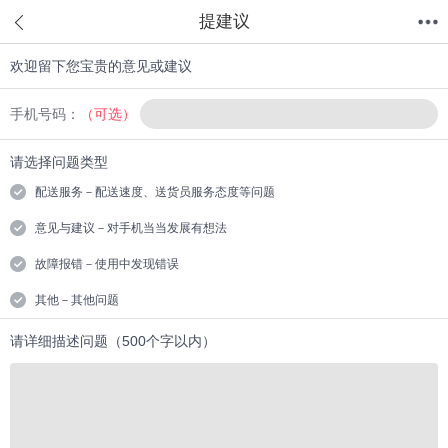
提建议
欢迎留下您宝贵的意见或建议
首页
分类
值得买
购物车
我的当当
手机号码：
（可选）
请选择问题类型
配送服务－配送速度、送货员服务态度等问题
意见与建议－对手机当当发展有想法
故障报错－使用中发现错误
其他－其他问题
请详细描述问题（500个字以内）