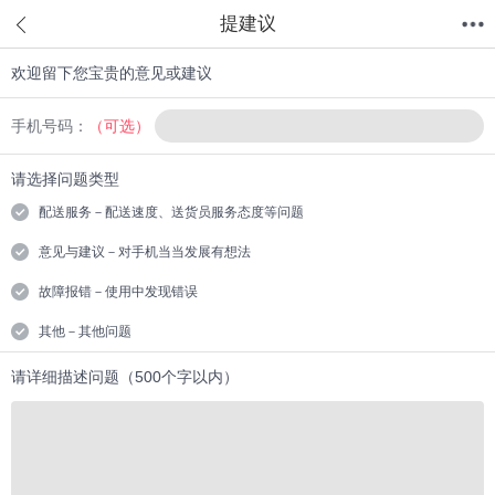
提建议
欢迎留下您宝贵的意见或建议
首页
分类
值得买
购物车
我的当当
手机号码：
（可选）
请选择问题类型
配送服务－配送速度、送货员服务态度等问题
意见与建议－对手机当当发展有想法
故障报错－使用中发现错误
其他－其他问题
请详细描述问题（500个字以内）