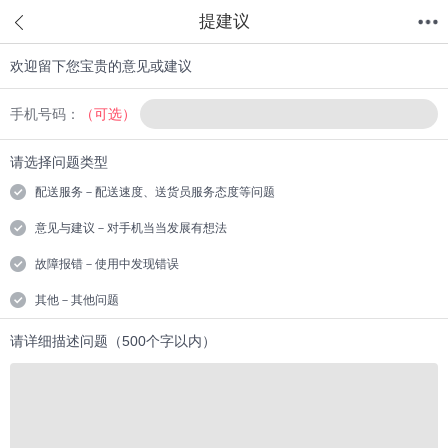
提建议
欢迎留下您宝贵的意见或建议
首页
分类
值得买
购物车
我的当当
手机号码：
（可选）
请选择问题类型
配送服务－配送速度、送货员服务态度等问题
意见与建议－对手机当当发展有想法
故障报错－使用中发现错误
其他－其他问题
请详细描述问题（500个字以内）