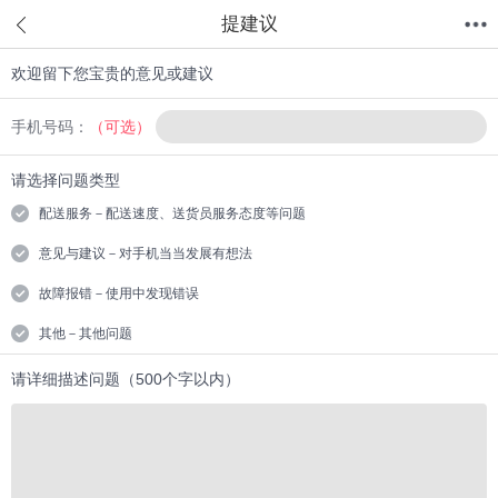
提建议
欢迎留下您宝贵的意见或建议
首页
分类
值得买
购物车
我的当当
手机号码：
（可选）
请选择问题类型
配送服务－配送速度、送货员服务态度等问题
意见与建议－对手机当当发展有想法
故障报错－使用中发现错误
其他－其他问题
请详细描述问题（500个字以内）