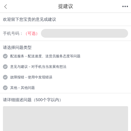
提建议
欢迎留下您宝贵的意见或建议
首页
分类
值得买
购物车
我的当当
手机号码：
（可选）
请选择问题类型
配送服务－配送速度、送货员服务态度等问题
意见与建议－对手机当当发展有想法
故障报错－使用中发现错误
其他－其他问题
请详细描述问题（500个字以内）