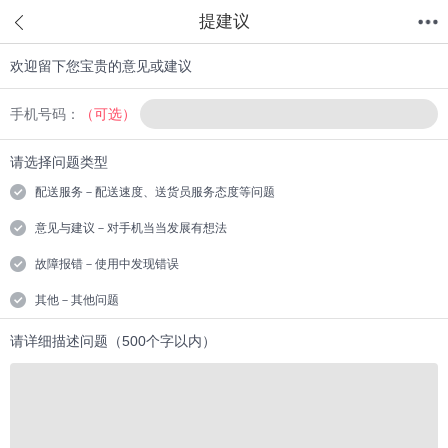
提建议
欢迎留下您宝贵的意见或建议
首页
分类
值得买
购物车
我的当当
手机号码：
（可选）
请选择问题类型
配送服务－配送速度、送货员服务态度等问题
意见与建议－对手机当当发展有想法
故障报错－使用中发现错误
其他－其他问题
请详细描述问题（500个字以内）