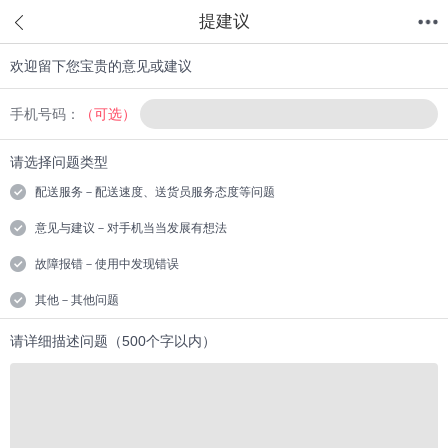
提建议
欢迎留下您宝贵的意见或建议
首页
分类
值得买
购物车
我的当当
手机号码：
（可选）
请选择问题类型
配送服务－配送速度、送货员服务态度等问题
意见与建议－对手机当当发展有想法
故障报错－使用中发现错误
其他－其他问题
请详细描述问题（500个字以内）