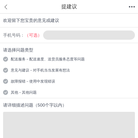
提建议
欢迎留下您宝贵的意见或建议
首页
分类
值得买
购物车
我的当当
手机号码：
（可选）
请选择问题类型
配送服务－配送速度、送货员服务态度等问题
意见与建议－对手机当当发展有想法
故障报错－使用中发现错误
其他－其他问题
请详细描述问题（500个字以内）