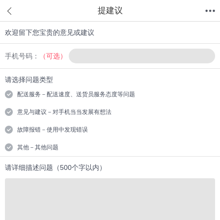
提建议
欢迎留下您宝贵的意见或建议
首页
分类
值得买
购物车
我的当当
手机号码：
（可选）
请选择问题类型
配送服务－配送速度、送货员服务态度等问题
意见与建议－对手机当当发展有想法
故障报错－使用中发现错误
其他－其他问题
请详细描述问题（500个字以内）