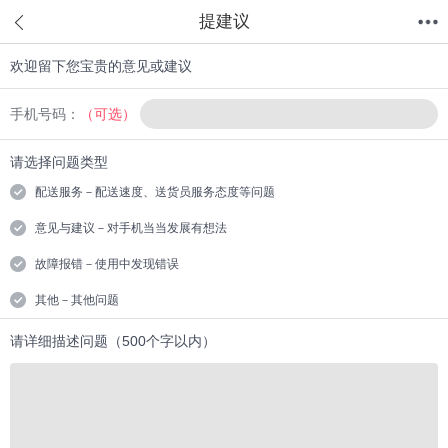
提建议
欢迎留下您宝贵的意见或建议
首页
分类
值得买
购物车
我的当当
手机号码：
（可选）
请选择问题类型
配送服务－配送速度、送货员服务态度等问题
意见与建议－对手机当当发展有想法
故障报错－使用中发现错误
其他－其他问题
请详细描述问题（500个字以内）