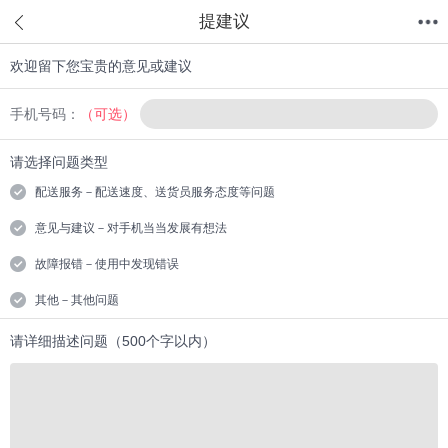
提建议
欢迎留下您宝贵的意见或建议
首页
分类
值得买
购物车
我的当当
手机号码：
（可选）
请选择问题类型
配送服务－配送速度、送货员服务态度等问题
意见与建议－对手机当当发展有想法
故障报错－使用中发现错误
其他－其他问题
请详细描述问题（500个字以内）