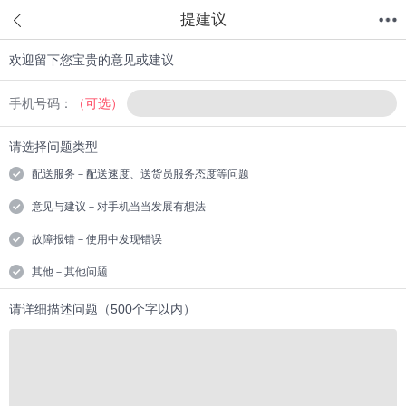
提建议
欢迎留下您宝贵的意见或建议
首页
分类
值得买
购物车
我的当当
手机号码：
（可选）
请选择问题类型
配送服务－配送速度、送货员服务态度等问题
意见与建议－对手机当当发展有想法
故障报错－使用中发现错误
其他－其他问题
请详细描述问题（500个字以内）