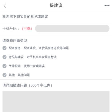
提建议
欢迎留下您宝贵的意见或建议
首页
分类
值得买
购物车
我的当当
手机号码：
（可选）
请选择问题类型
配送服务－配送速度、送货员服务态度等问题
意见与建议－对手机当当发展有想法
故障报错－使用中发现错误
其他－其他问题
请详细描述问题（500个字以内）