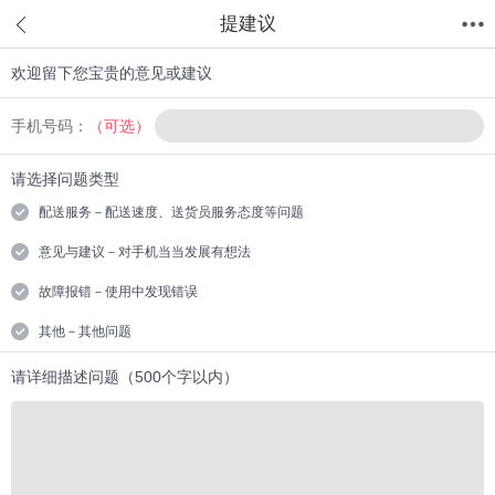
提建议
欢迎留下您宝贵的意见或建议
首页
分类
值得买
购物车
我的当当
手机号码：
（可选）
请选择问题类型
配送服务－配送速度、送货员服务态度等问题
意见与建议－对手机当当发展有想法
故障报错－使用中发现错误
其他－其他问题
请详细描述问题（500个字以内）