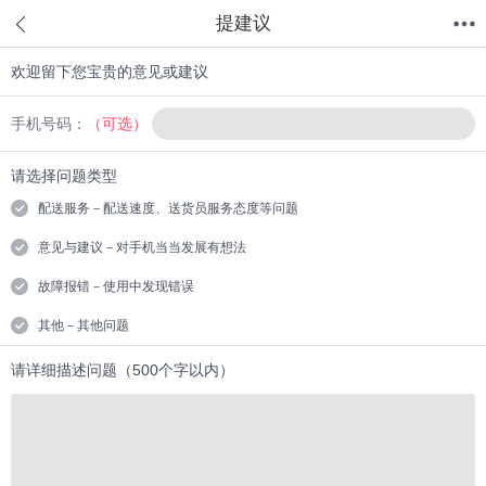
提建议
欢迎留下您宝贵的意见或建议
首页
分类
值得买
购物车
我的当当
手机号码：
（可选）
请选择问题类型
配送服务－配送速度、送货员服务态度等问题
意见与建议－对手机当当发展有想法
故障报错－使用中发现错误
其他－其他问题
请详细描述问题（500个字以内）