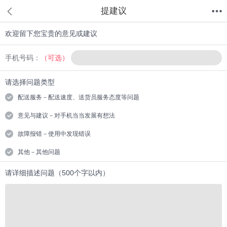
提建议
欢迎留下您宝贵的意见或建议
首页
分类
值得买
购物车
我的当当
手机号码：
（可选）
请选择问题类型
配送服务－配送速度、送货员服务态度等问题
意见与建议－对手机当当发展有想法
故障报错－使用中发现错误
其他－其他问题
请详细描述问题（500个字以内）