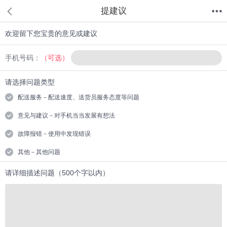
提建议
欢迎留下您宝贵的意见或建议
首页
分类
值得买
购物车
我的当当
手机号码：
（可选）
请选择问题类型
配送服务－配送速度、送货员服务态度等问题
意见与建议－对手机当当发展有想法
故障报错－使用中发现错误
其他－其他问题
请详细描述问题（500个字以内）