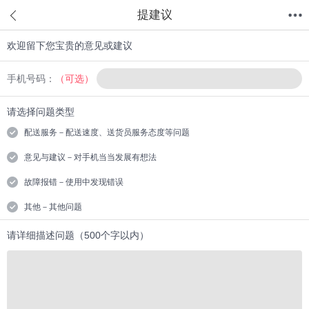
提建议
欢迎留下您宝贵的意见或建议
首页
分类
值得买
购物车
我的当当
手机号码：
（可选）
请选择问题类型
配送服务－配送速度、送货员服务态度等问题
意见与建议－对手机当当发展有想法
故障报错－使用中发现错误
其他－其他问题
请详细描述问题（500个字以内）