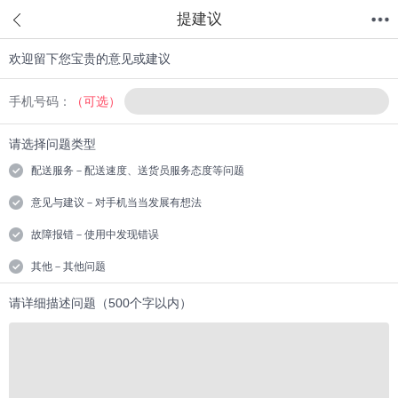
提建议
欢迎留下您宝贵的意见或建议
首页
分类
值得买
购物车
我的当当
手机号码：
（可选）
请选择问题类型
配送服务－配送速度、送货员服务态度等问题
意见与建议－对手机当当发展有想法
故障报错－使用中发现错误
其他－其他问题
请详细描述问题（500个字以内）