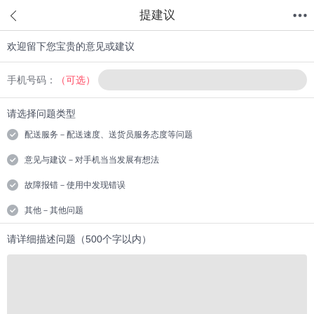
提建议
欢迎留下您宝贵的意见或建议
首页
分类
值得买
购物车
我的当当
手机号码：
（可选）
请选择问题类型
配送服务－配送速度、送货员服务态度等问题
意见与建议－对手机当当发展有想法
故障报错－使用中发现错误
其他－其他问题
请详细描述问题（500个字以内）