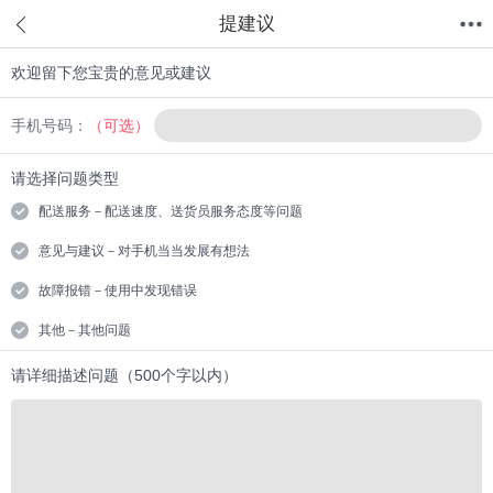
提建议
欢迎留下您宝贵的意见或建议
首页
分类
值得买
购物车
我的当当
手机号码：
（可选）
请选择问题类型
配送服务－配送速度、送货员服务态度等问题
意见与建议－对手机当当发展有想法
故障报错－使用中发现错误
其他－其他问题
请详细描述问题（500个字以内）